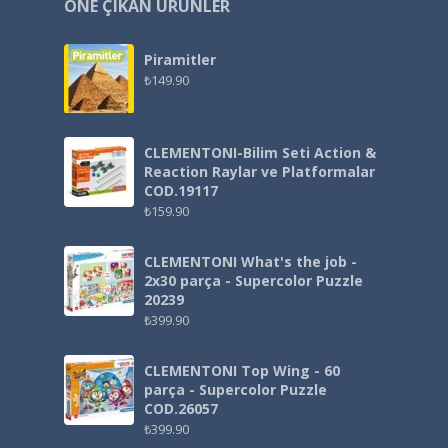
ÖNE ÇIKAN ÜRÜNLER
Piramitler
₺
149.90
CLEMENTONI-Bilim Seti Action &
Reaction Raylar ve Platformalar
COD.19117
₺
159.90
CLEMENTONI What's the job -
2x30 parça - Supercolor Puzzle
20239
₺
399.90
CLEMENTONI Top Wing - 60
parça - Supercolor Puzzle
COD.26057
₺
399.90