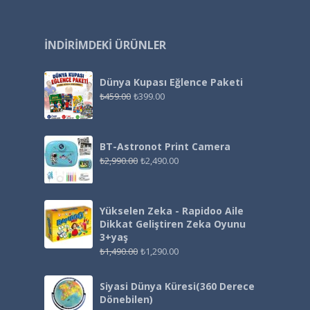
İNDIRIMDEKI ÜRÜNLER
Dünya Kupası Eğlence Paketi
₺
459.00
₺
399.00
BT-Astronot Print Camera
₺
2,990.00
₺
2,490.00
Yükselen Zeka - Rapidoo Aile
Dikkat Geliştiren Zeka Oyunu
3+yaş
₺
1,490.00
₺
1,290.00
Siyasi Dünya Küresi(360 Derece
Dönebilen)