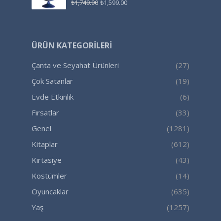
₺
1,749.90
₺
1,599.00
ÜRÜN KATEGORILERI
Çanta ve Seyahat Ürünleri
(27)
Çok Satanlar
(19)
Evde Etkinlik
(6)
Fırsatlar
(33)
Genel
(1281)
Kitaplar
(612)
Kırtasiye
(43)
Kostümler
(14)
Oyuncaklar
(635)
Yaş
(1257)