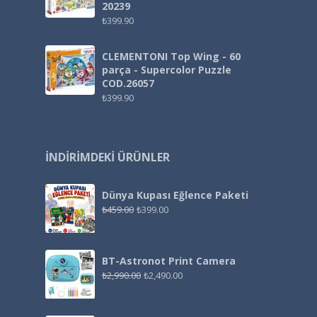
20239
₺
399.90
CLEMENTONI Top Wing - 60
parça - Supercolor Puzzle
COD.26057
₺
399.90
İNDIRIMDEKI ÜRÜNLER
Dünya Kupası Eğlence Paketi
₺
459.00
₺
399.00
BT-Astronot Print Camera
₺
2,990.00
₺
2,490.00