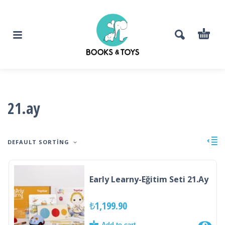
21.ay
DEFAULT SORTING
Early Learny-Eğitim Seti 21.Ay
₺
1,199.90
Add to cart