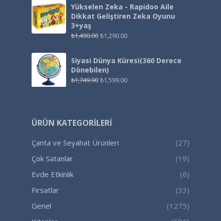
Yükselen Zeka - Rapidoo Aile
Dikkat Geliştiren Zeka Oyunu
3+yaş
₺
1,490.00
₺
1,290.00
Siyasi Dünya Küresi(360 Derece
Dönebilen)
₺
1,749.90
₺
1,599.00
ÜRÜN KATEGORILERI
Çanta ve Seyahat Ürünleri
(27)
Çok Satanlar
(19)
Evde Etkinlik
(6)
Fırsatlar
(33)
Genel
(1275)