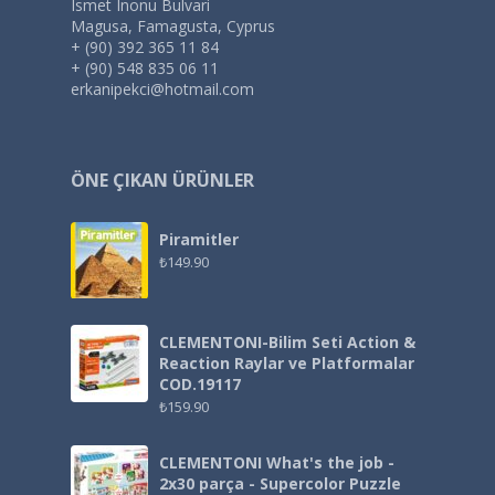
Ismet Inonu Bulvari
Magusa, Famagusta, Cyprus
+ (90) 392 365 11 84
+ (90) 548 835 06 11
erkanipekci@hotmail.com
ÖNE ÇIKAN ÜRÜNLER
Piramitler
₺
149.90
CLEMENTONI-Bilim Seti Action &
Reaction Raylar ve Platformalar
COD.19117
₺
159.90
CLEMENTONI What's the job -
2x30 parça - Supercolor Puzzle