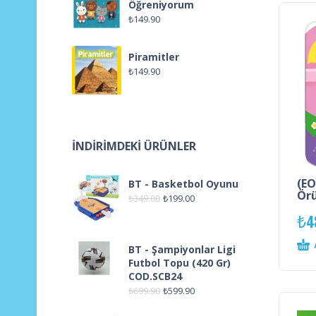
Öğreniyorum
₺
149.90
Piramitler
₺
149.90
İNDIRIMDEKI ÜRÜNLER
(EO
BT - Basketbol Oyunu
Örü
₺
349.00
₺
199.00
₺
4
BT - Şampiyonlar Ligi
Futbol Topu (420 Gr)
COD.SCB24
₺
699.90
₺
599.90