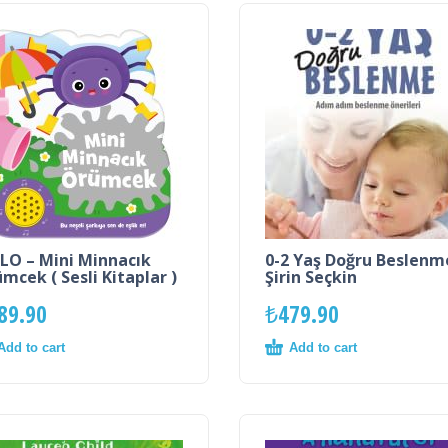
LO – Mini Minnacık
0-2 Yaş Doğru Beslenm
mcek ( Sesli Kitaplar )
Şirin Seçkin
89.90
₺
479.90
Add to cart
Add to cart