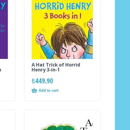
A Hat Trick of Horrid
n
Henry 3-in-1
₺
449.90
Add to cart