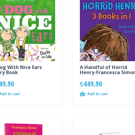
og With Nice Ears
A Handful of Horrid
ry Book
Henry-Francesca Simo
49.90
₺
449.90
Add to cart
Add to cart