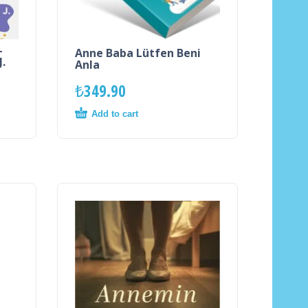
–
Anne Baba Lütfen Beni
J.
Anla
₺
349.90
Add to cart