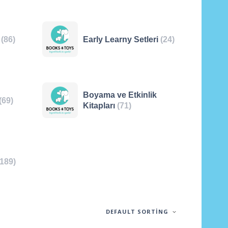
ı
(86)
Early Learny Setleri
(24)
Boyama ve Etkinlik
(69)
Kitapları
(71)
(189)
DEFAULT SORTING