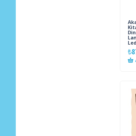
Aka
Kit
Din
Lam
Led
₺
8