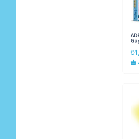
ADE
Güç
₺
1