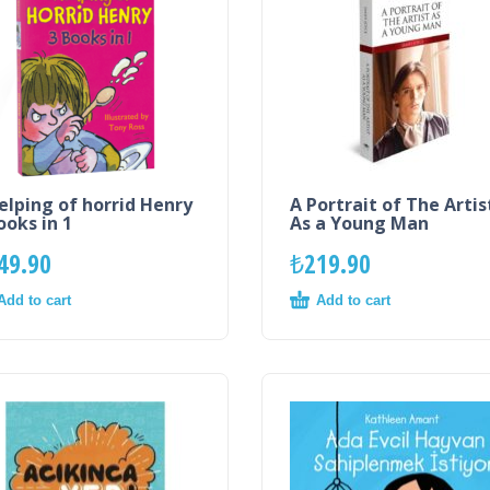
elping of horrid Henry
A Portrait of The Artis
ooks in 1
As a Young Man
49.90
₺
219.90
Add to cart
Add to cart