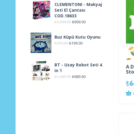
CLEMENTONI - Makyaj
Seti El Çantası
COD.18633
₺
1,499.00
₺
999.00
Buz Küpü Kutu Oyunu
₺
399.00
₺
199.00
BT - Uzay Robot Seti 4
A D
in 1
Sto
₺
1,389.90
₺
989.90
₺
6