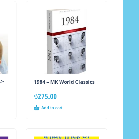
e-
1984 – MK World Classics
₺
275.00
Add to cart