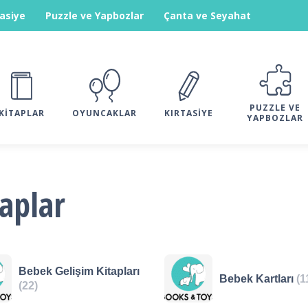
tasiye
Puzzle ve Yapbozlar
Çanta ve Seyahat
PUZZLE VE
KITAPLAR
OYUNCAKLAR
KIRTASIYE
YAPBOZLAR
taplar
Bebek Gelişim Kitapları
Bebek Kartları
(1
(22)