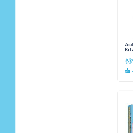
Acı
Kit
₺
3