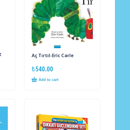
t
Aç Tırtıl-Eric Carle
₺
540.00
Add to cart