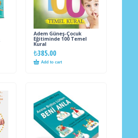
Adem Güneş-Çocuk
t
Eğitiminde 100 Temel
ş
Kural
₺
385.00
Add to cart