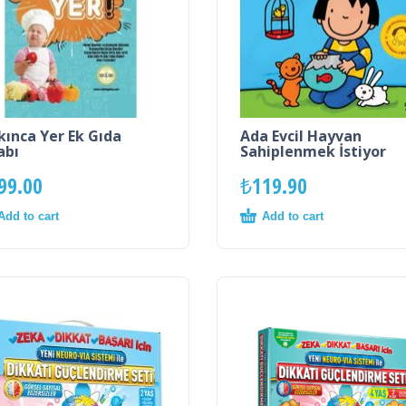
kınca Yer Ek Gıda
Ada Evcil Hayvan
abı
Sahiplenmek İstiyor
99.00
₺
119.90
Add to cart
Add to cart