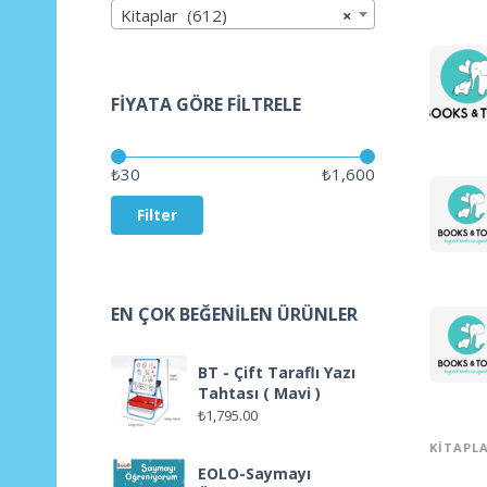
Kitaplar (612)
×
FIYATA GÖRE FILTRELE
Price:
—
₺30
₺1,600
Filter
EN ÇOK BEĞENILEN ÜRÜNLER
BT - Çift Taraflı Yazı
Tahtası ( Mavi )
₺
1,795.00
KITAPL
EOLO-Saymayı