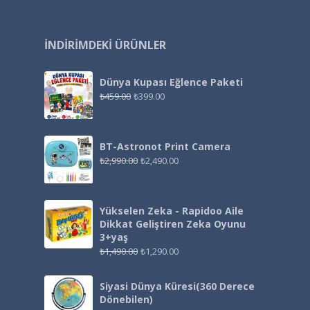
İNDIRIMDEKI ÜRÜNLER
Dünya Kupası Eğlence Paketi
₺
459.00
₺
399.00
BT-Astronot Print Camera
₺
2,990.00
₺
2,490.00
Yükselen Zeka - Rapidoo Aile
Dikkat Geliştiren Zeka Oyunu
3+yaş
₺
1,490.00
₺
1,290.00
Siyasi Dünya Küresi(360 Derece
Dönebilen)