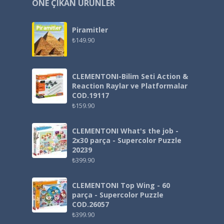
ÖNE ÇIKAN ÜRÜNLER
Piramitler
₺
149.90
CLEMENTONI-Bilim Seti Action &
Reaction Raylar ve Platformalar
COD.19117
₺
159.90
CLEMENTONI What's the job -
2x30 parça - Supercolor Puzzle
20239
₺
399.90
CLEMENTONI Top Wing - 60
parça - Supercolor Puzzle
COD.26057
₺
399.90