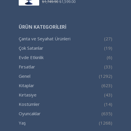
₺
1,749.90
₺
1,599.00
ÜRÜN KATEGORILERI
Çanta ve Seyahat Ürünleri
(27)
Çok Satanlar
(19)
Evde Etkinlik
(6)
Fırsatlar
(33)
Genel
(1292)
Kitaplar
(623)
Kırtasiye
(43)
Kostümler
(14)
Oyuncaklar
(635)
Yaş
(1268)