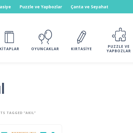
tasiye
Puzzle ve Yapbozlar
Çanta ve Seyahat
PUZZLE VE
KITAPLAR
OYUNCAKLAR
KIRTASIYE
YAPBOZLAR
l
TS TAGGED “AKIL”