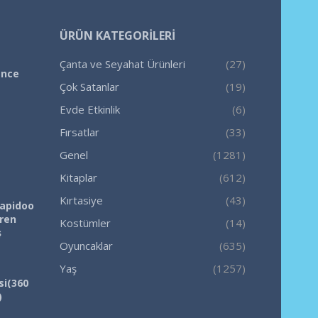
ÜRÜN KATEGORILERI
Çanta ve Seyahat Ürünleri
(27)
ence
Çok Satanlar
(19)
Evde Etkinlik
(6)
Fırsatlar
(33)
Genel
(1281)
Kitaplar
(612)
Kırtasiye
(43)
Rapidoo
iren
Kostümler
(14)
ş
Oyuncaklar
(635)
Yaş
(1257)
si(360
)