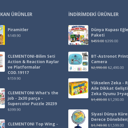
IKAN ÜRÜNLER
İNDIRIMDEKI ÜRÜNLER
Piramitler
Dünya Kupası Eğl
Paketi
₺
149.90
₺
459.00
₺
399.00
CLEMENTONI-Bilim Seti
BT-Astronot Print
Action & Reaction Raylar
Camera
ve Platformalar
₺
2,990.00
₺
2,490.00
COD.19117
₺
159.90
Yükselen Zeka - 
Aile Dikkat Gelişt
CLEMENTONI What's the
Zeka Oyunu 3+ya
job - 2x30 parça -
₺
1,490.00
₺
1,290.00
Supercolor Puzzle 20239
₺
399.90
Siyasi Dünya Küre
Derece Dönebilen
CLEMENTONI Top Wing -
₺
1,749.90
₺
1,599.00