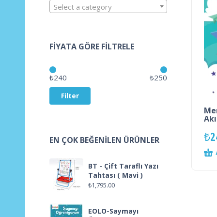
Select a category
FIYATA GÖRE FILTRELE
Price:
—
₺240
₺250
Filter
Mer
Akı
₺
2
EN ÇOK BEĞENILEN ÜRÜNLER
BT - Çift Taraflı Yazı
Tahtası ( Mavi )
₺
1,795.00
EOLO-Saymayı