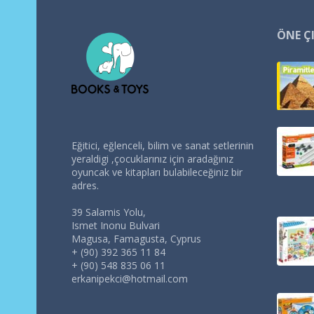
ÖNE Ç
Eğitici, eğlenceli, bilim ve sanat setlerinin
yeraldigi ,çocuklarınız için aradağınız
oyuncak ve kitapları bulabileceğiniz bir
adres.
39 Salamis Yolu,
Ismet Inonu Bulvari
Magusa, Famagusta, Cyprus
+ (90) 392 365 11 84
+ (90) 548 835 06 11
erkanipekci@hotmail.com