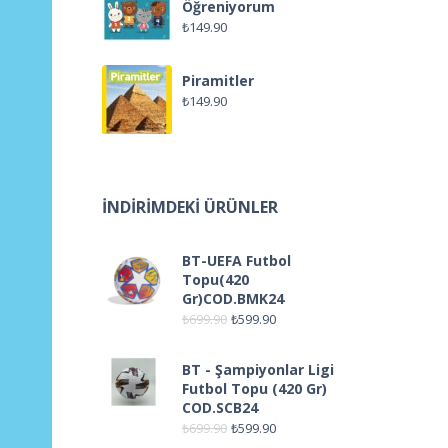
Öğreniyorum
₺
149.90
Piramitler
₺
149.90
İNDIRIMDEKI ÜRÜNLER
BT-UEFA Futbol
Topu(420
Gr)COD.BMK24
₺
699.90
₺
599.90
BT - Şampiyonlar Ligi
Futbol Topu (420 Gr)
COD.SCB24
₺
699.90
₺
599.90