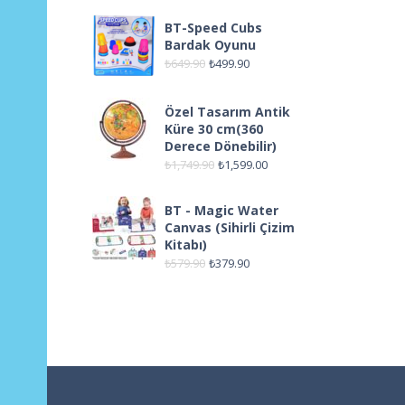
BT-Speed Cubs
Bardak Oyunu
₺
649.90
₺
499.90
Özel Tasarım Antik
Küre 30 cm(360
Derece Dönebilir)
₺
1,749.90
₺
1,599.00
BT - Magic Water
Canvas (Sihirli Çizim
Kitabı)
₺
579.90
₺
379.90