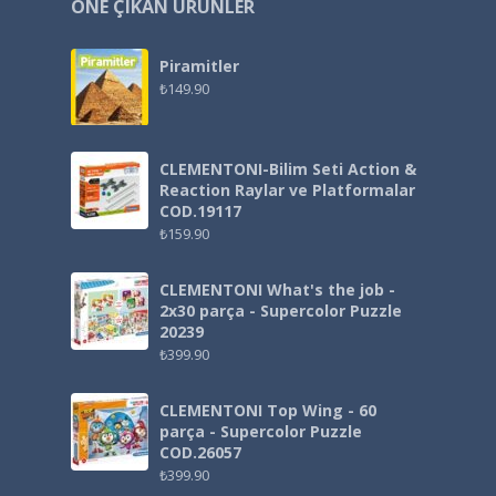
ÖNE ÇIKAN ÜRÜNLER
Piramitler
₺
149.90
CLEMENTONI-Bilim Seti Action &
Reaction Raylar ve Platformalar
COD.19117
₺
159.90
CLEMENTONI What's the job -
2x30 parça - Supercolor Puzzle
20239
₺
399.90
CLEMENTONI Top Wing - 60
parça - Supercolor Puzzle
COD.26057
₺
399.90