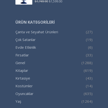
₺
1,749.90
₺
1,599.00
ÜRÜN KATEGORILERI
Çanta ve Seyahat Ürünleri
(27)
Çok Satanlar
(19)
Evde Etkinlik
(6)
Fırsatlar
(33)
Genel
(1288)
Kitaplar
(619)
Kırtasiye
(43)
Kostümler
(14)
Oyuncaklar
(635)
Yaş
(1264)