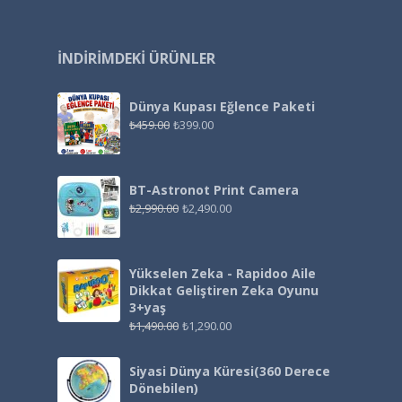
İNDIRIMDEKI ÜRÜNLER
Dünya Kupası Eğlence Paketi
₺
459.00
₺
399.00
BT-Astronot Print Camera
₺
2,990.00
₺
2,490.00
Yükselen Zeka - Rapidoo Aile
Dikkat Geliştiren Zeka Oyunu
3+yaş
₺
1,490.00
₺
1,290.00
Siyasi Dünya Küresi(360 Derece
Dönebilen)