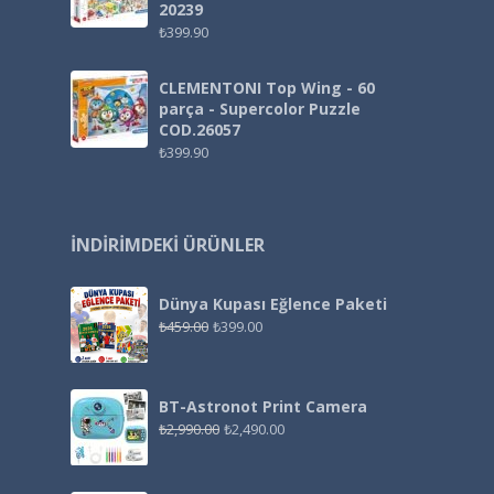
20239
₺
399.90
CLEMENTONI Top Wing - 60
parça - Supercolor Puzzle
COD.26057
₺
399.90
İNDIRIMDEKI ÜRÜNLER
Dünya Kupası Eğlence Paketi
₺
459.00
₺
399.00
BT-Astronot Print Camera
₺
2,990.00
₺
2,490.00