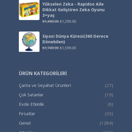
Yükselen Zeka - Rapidoo Aile
Dikkat Geliştiren Zeka Oyunu
3+yaş
₺
1,490.00
₺
1,290.00
Siyasi Dünya Küresi(360 Derece
Dönebilen)
₺
1,749.90
₺
1,599.00
ÜRÜN KATEGORILERI
Çanta ve Seyahat Ürünleri
(27)
Çok Satanlar
(19)
Evde Etkinlik
(6)
Fırsatlar
(33)
Genel
(1284)