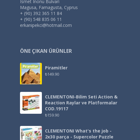
Ismet Inonu Bulvari
Magusa, Famagusta, Cyprus
+ (90) 392 365 11 84
+ (90) 548 835 06 11
erkanipekci@hotmail.com
ÖNE ÇIKAN ÜRÜNLER
Piramitler
₺
149.90
CLEMENTONI-Bilim Seti Action &
Reaction Raylar ve Platformalar
COD.19117
₺
159.90
CLEMENTONI What's the job -
2x30 parça - Supercolor Puzzle