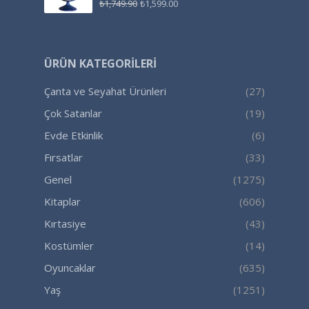
₺
1,749.90
₺
1,599.00
ÜRÜN KATEGORILERI
Çanta ve Seyahat Ürünleri
(27)
Çok Satanlar
(19)
Evde Etkinlik
(6)
Fırsatlar
(33)
Genel
(1275)
Kitaplar
(606)
Kırtasiye
(43)
Kostümler
(14)
Oyuncaklar
(635)
Yaş
(1251)