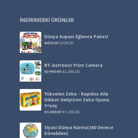
İNDIRIMDEKI ÜRÜNLER
Dünya Kupası Eğlence Paketi
₺
459.00
₺
399.00
BT-Astronot Print Camera
₺
2,990.00
₺
2,490.00
Yükselen Zeka - Rapidoo Aile
Dikkat Geliştiren Zeka Oyunu
3+yaş
₺
1,490.00
₺
1,290.00
Siyasi Dünya Küresi(360 Derece
Dönebilen)