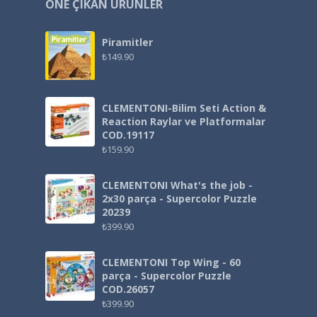
ÖNE ÇIKAN ÜRÜNLER
Piramitler
₺
149.90
CLEMENTONI-Bilim Seti Action &
Reaction Raylar ve Platformalar
COD.19117
₺
159.90
CLEMENTONI What's the job -
2x30 parça - Supercolor Puzzle
20239
₺
399.90
CLEMENTONI Top Wing - 60
parça - Supercolor Puzzle
COD.26057
₺
399.90