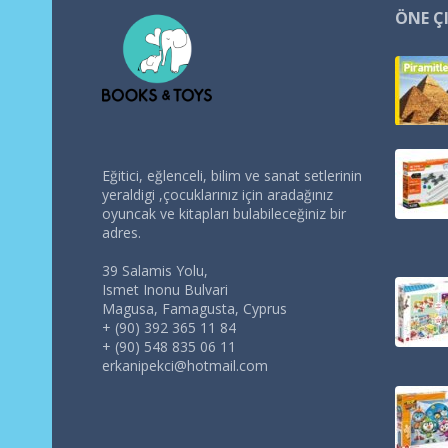
ÖNE Ç
Eğitici, eğlenceli, bilim ve sanat setlerinin
yeraldigi ,çocuklarınız için aradağınız
oyuncak ve kitapları bulabileceğiniz bir
adres.
39 Salamis Yolu,
Ismet Inonu Bulvari
Magusa, Famagusta, Cyprus
+ (90) 392 365 11 84
+ (90) 548 835 06 11
erkanipekci@hotmail.com