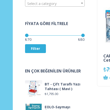
Select a category
FIYATA GÖRE FILTRELE
Price:
—
₺70
₺80
Filter
CA
Cet
₺
7
EN ÇOK BEĞENILEN ÜRÜNLER
BT - Çift Taraflı Yazı
Tahtası ( Mavi )
₺
1,795.00
EOLO-Saymayı