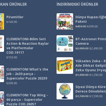
IKAN ÜRÜNLER
İNDIRIMDEKI ÜRÜNLER
Piramitler
Dünya Kupası Eğl
Paketi
₺
149.90
₺
459.00
₺
399.00
CLEMENTONI-Bilim Seti
BT-Astronot Print
Action & Reaction Raylar
Camera
ve Platformalar
₺
2,990.00
₺
2,490.00
COD.19117
₺
159.90
Yükselen Zeka - 
Aile Dikkat Gelişt
CLEMENTONI What's the
Zeka Oyunu 3+ya
job - 2x30 parça -
₺
1,490.00
₺
1,290.00
Supercolor Puzzle 20239
₺
399.90
Siyasi Dünya Küre
Derece Dönebilen
CLEMENTONI Top Wing -
₺
1,749.90
₺
1,599.00
60 parça - Supercolor
Puzzle COD.26057