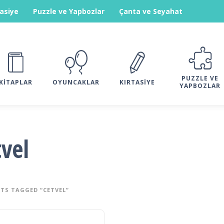
tasiye
Puzzle ve Yapbozlar
Çanta ve Seyahat
PUZZLE VE
KITAPLAR
OYUNCAKLAR
KIRTASIYE
YAPBOZLAR
tvel
TS TAGGED “CETVEL”