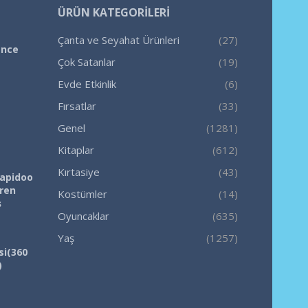
ÜRÜN KATEGORILERI
Çanta ve Seyahat Ürünleri
(27)
ence
Çok Satanlar
(19)
Evde Etkinlik
(6)
Fırsatlar
(33)
Genel
(1281)
Kitaplar
(612)
Kırtasiye
(43)
Rapidoo
iren
Kostümler
(14)
ş
Oyuncaklar
(635)
Yaş
(1257)
si(360
)