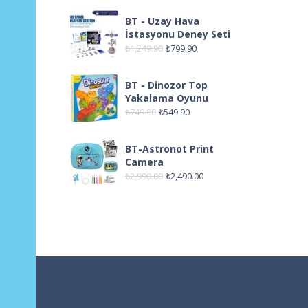
BT - Uzay Hava
İstasyonu Deney Seti
₺
1,249.90
₺
799.90
BT - Dinozor Top
Yakalama Oyunu
₺
749.90
₺
549.90
BT-Astronot Print
Camera
₺
2,990.00
₺
2,490.00