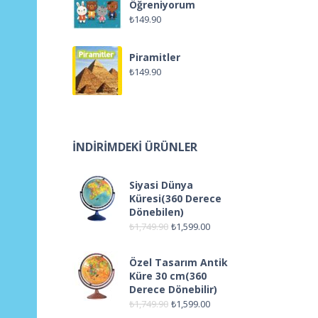
Öğreniyorum
₺
149.90
Piramitler
₺
149.90
İNDIRIMDEKI ÜRÜNLER
Siyasi Dünya
Küresi(360 Derece
Dönebilen)
₺
1,749.90
₺
1,599.00
Özel Tasarım Antik
Küre 30 cm(360
Derece Dönebilir)
₺
1,749.90
₺
1,599.00