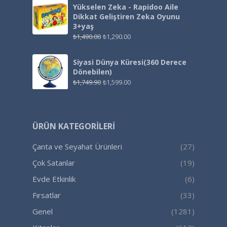
Yükselen Zeka - Rapidoo Aile
Dikkat Geliştiren Zeka Oyunu
3+yaş
₺
1,490.00
₺
1,290.00
Siyasi Dünya Küresi(360 Derece
Dönebilen)
₺
1,749.90
₺
1,599.00
ÜRÜN KATEGORILERI
Çanta ve Seyahat Ürünleri
(27)
Çok Satanlar
(19)
Evde Etkinlik
(6)
Fırsatlar
(33)
Genel
(1281)