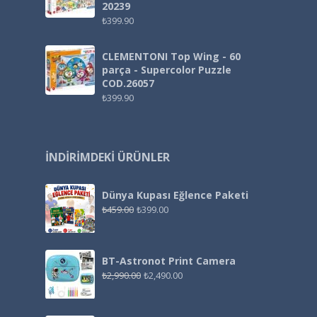
20239
₺
399.90
CLEMENTONI Top Wing - 60
parça - Supercolor Puzzle
COD.26057
₺
399.90
İNDIRIMDEKI ÜRÜNLER
Dünya Kupası Eğlence Paketi
₺
459.00
₺
399.00
BT-Astronot Print Camera
₺
2,990.00
₺
2,490.00