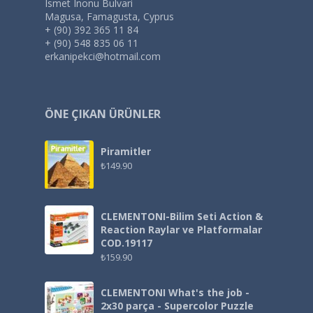
Ismet Inonu Bulvari
Magusa, Famagusta, Cyprus
+ (90) 392 365 11 84
+ (90) 548 835 06 11
erkanipekci@hotmail.com
ÖNE ÇIKAN ÜRÜNLER
Piramitler
₺
149.90
CLEMENTONI-Bilim Seti Action &
Reaction Raylar ve Platformalar
COD.19117
₺
159.90
CLEMENTONI What's the job -
2x30 parça - Supercolor Puzzle