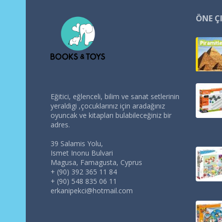
ÖNE Ç
Eğitici, eğlenceli, bilim ve sanat setlerinin
yeraldigi ,çocuklarınız için aradağınız
oyuncak ve kitapları bulabileceğiniz bir
adres.
39 Salamis Yolu,
Ismet Inonu Bulvari
Magusa, Famagusta, Cyprus
+ (90) 392 365 11 84
+ (90) 548 835 06 11
erkanipekci@hotmail.com