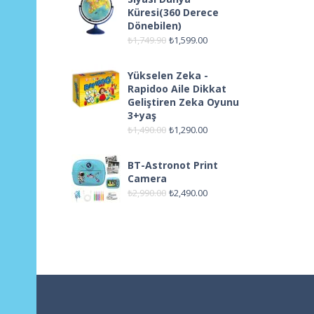
Küresi(360 Derece
Dönebilen)
₺
1,749.90
₺
1,599.00
Yükselen Zeka -
Rapidoo Aile Dikkat
Geliştiren Zeka Oyunu
3+yaş
₺
1,490.00
₺
1,290.00
BT-Astronot Print
Camera
₺
2,990.00
₺
2,490.00