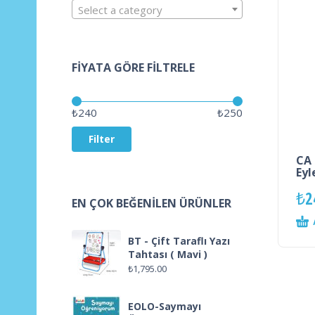
Select a category
FIYATA GÖRE FILTRELE
Price:
—
₺240
₺250
Filter
CA 
Eyl
₺
2
EN ÇOK BEĞENILEN ÜRÜNLER
BT - Çift Taraflı Yazı
Tahtası ( Mavi )
₺
1,795.00
EOLO-Saymayı