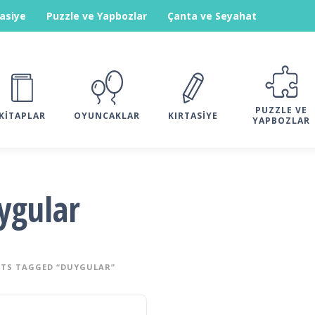
tasiye
Puzzle ve Yapbozlar
Çanta ve Seyahat
PUZZLE VE
KITAPLAR
OYUNCAKLAR
KIRTASIYE
YAPBOZLAR
ygular
TS TAGGED “DUYGULAR”