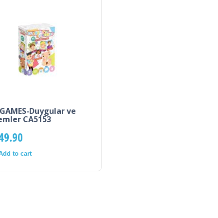
GAMES-Duygular ve
emler CA5153
49.90
Add to cart