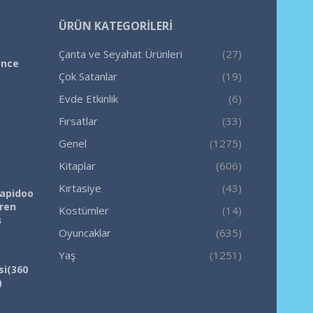
ÜRÜN KATEGORILERI
Çanta ve Seyahat Ürünleri
(27)
ence
Çok Satanlar
(19)
Evde Etkinlik
(6)
Fırsatlar
(33)
Genel
(1275)
Kitaplar
(606)
Kırtasiye
(43)
Rapidoo
iren
Kostümler
(14)
ş
Oyuncaklar
(635)
Yaş
(1251)
si(360
)