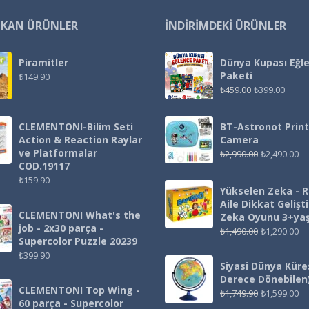
IKAN ÜRÜNLER
İNDIRIMDEKI ÜRÜNLER
Piramitler
Dünya Kupası Eğl
Paketi
₺
149.90
₺
459.00
₺
399.00
CLEMENTONI-Bilim Seti
BT-Astronot Print
Action & Reaction Raylar
Camera
ve Platformalar
₺
2,990.00
₺
2,490.00
COD.19117
₺
159.90
Yükselen Zeka - 
Aile Dikkat Gelişt
CLEMENTONI What's the
Zeka Oyunu 3+ya
job - 2x30 parça -
₺
1,490.00
₺
1,290.00
Supercolor Puzzle 20239
₺
399.90
Siyasi Dünya Küre
Derece Dönebilen
CLEMENTONI Top Wing -
₺
1,749.90
₺
1,599.00
60 parça - Supercolor