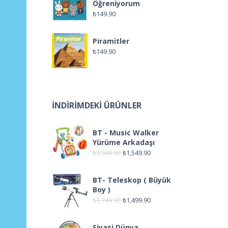
Öğreniyorum
₺
149.90
Piramitler
₺
149.90
İNDIRIMDEKI ÜRÜNLER
BT - Music Walker
Yürüme Arkadaşı
₺
1,949.90
₺
1,549.90
BT- Teleskop ( Büyük
Boy )
₺
1,749.90
₺
1,499.90
Siyasi Dünya