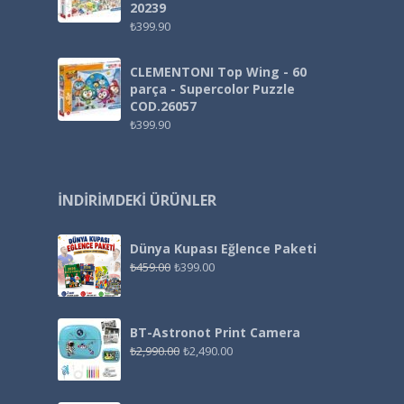
20239
₺
399.90
CLEMENTONI Top Wing - 60
parça - Supercolor Puzzle
COD.26057
₺
399.90
İNDIRIMDEKI ÜRÜNLER
Dünya Kupası Eğlence Paketi
₺
459.00
₺
399.00
BT-Astronot Print Camera
₺
2,990.00
₺
2,490.00