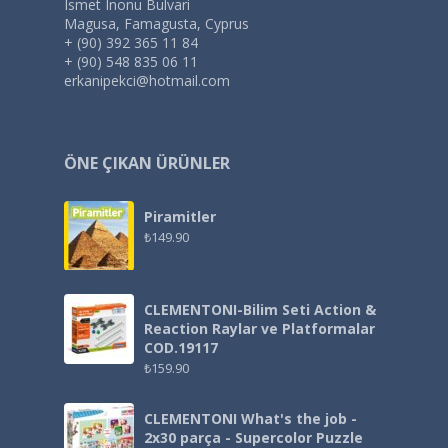
Ismet Inonu Bulvari
Magusa, Famagusta, Cyprus
+ (90) 392 365 11 84
+ (90) 548 835 06 11
erkanipekci@hotmail.com
ÖNE ÇIKAN ÜRÜNLER
Piramitler
₺
149.90
CLEMENTONI-Bilim Seti Action &
Reaction Raylar ve Platformalar
COD.19117
₺
159.90
CLEMENTONI What's the job -
2x30 parça - Supercolor Puzzle