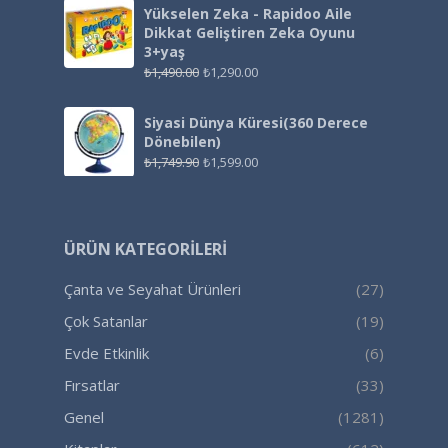
Yükselen Zeka - Rapidoo Aile
Dikkat Geliştiren Zeka Oyunu
3+yaş
₺
1,490.00
₺
1,290.00
Siyasi Dünya Küresi(360 Derece
Dönebilen)
₺
1,749.90
₺
1,599.00
ÜRÜN KATEGORILERI
Çanta ve Seyahat Ürünleri
(27)
Çok Satanlar
(19)
Evde Etkinlik
(6)
Fırsatlar
(33)
Genel
(1281)