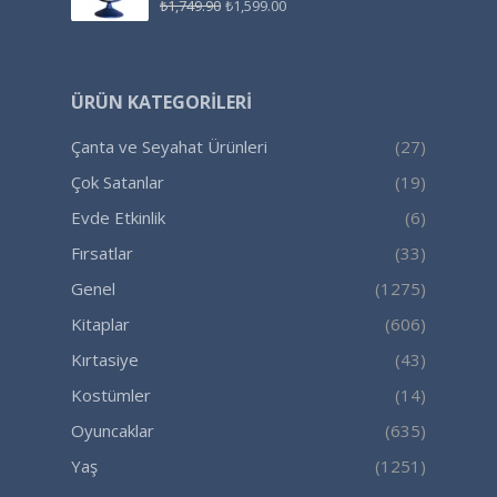
₺
1,749.90
₺
1,599.00
ÜRÜN KATEGORILERI
Çanta ve Seyahat Ürünleri
(27)
Çok Satanlar
(19)
Evde Etkinlik
(6)
Fırsatlar
(33)
Genel
(1275)
Kitaplar
(606)
Kırtasiye
(43)
Kostümler
(14)
Oyuncaklar
(635)
Yaş
(1251)