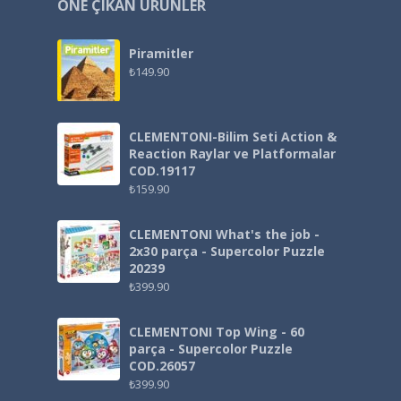
ÖNE ÇIKAN ÜRÜNLER
Piramitler
₺
149.90
CLEMENTONI-Bilim Seti Action &
Reaction Raylar ve Platformalar
COD.19117
₺
159.90
CLEMENTONI What's the job -
2x30 parça - Supercolor Puzzle
20239
₺
399.90
CLEMENTONI Top Wing - 60
parça - Supercolor Puzzle
COD.26057
₺
399.90