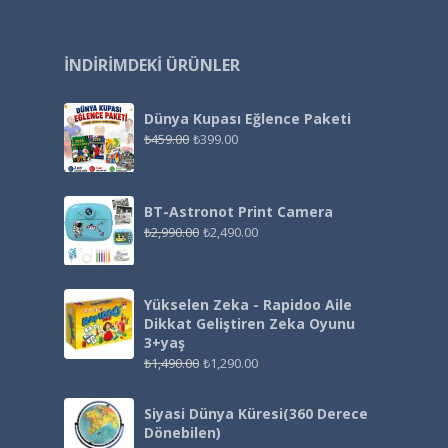
İNDIRIMDEKI ÜRÜNLER
Dünya Kupası Eğlence Paketi
₺
459.00
₺
399.00
BT-Astronot Print Camera
₺
2,990.00
₺
2,490.00
Yükselen Zeka - Rapidoo Aile
Dikkat Geliştiren Zeka Oyunu
3+yaş
₺
1,490.00
₺
1,290.00
Siyasi Dünya Küresi(360 Derece
Dönebilen)