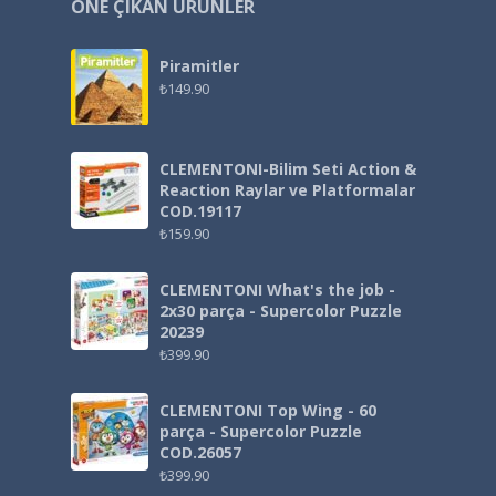
ÖNE ÇIKAN ÜRÜNLER
Piramitler
₺
149.90
CLEMENTONI-Bilim Seti Action &
Reaction Raylar ve Platformalar
COD.19117
₺
159.90
CLEMENTONI What's the job -
2x30 parça - Supercolor Puzzle
20239
₺
399.90
CLEMENTONI Top Wing - 60
parça - Supercolor Puzzle
COD.26057
₺
399.90