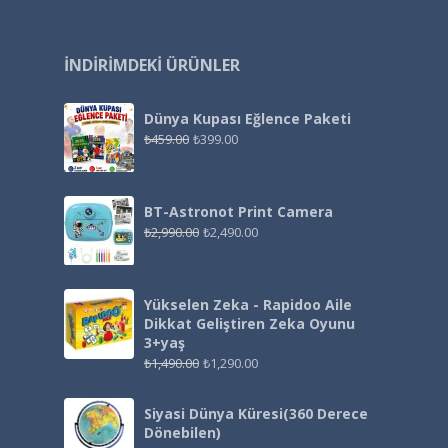
İNDIRIMDEKI ÜRÜNLER
Dünya Kupası Eğlence Paketi
₺
459.00
₺
399.00
BT-Astronot Print Camera
₺
2,990.00
₺
2,490.00
Yükselen Zeka - Rapidoo Aile
Dikkat Geliştiren Zeka Oyunu
3+yaş
₺
1,490.00
₺
1,290.00
Siyasi Dünya Küresi(360 Derece
Dönebilen)