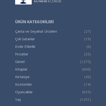
₺
1,749.90
₺
1,599.00
ÜRÜN KATEGORILERI
Çanta ve Seyahat Ürünleri
(27)
Çok Satanlar
(19)
Evde Etkinlik
(6)
Fırsatlar
(33)
Genel
(1275)
Kitaplar
(606)
Kırtasiye
(43)
Kostümler
(14)
Oyuncaklar
(635)
Yaş
(1251)