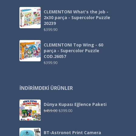
CLEMENTONI What's the job -
2x30 parça - Supercolor Puzzle
20239
₺
399.90
CLEMENTONI Top Wing - 60
parça - Supercolor Puzzle
COD.26057
₺
399.90
İNDIRIMDEKI ÜRÜNLER
Dünya Kupası Eğlence Paketi
₺
459.00
₺
399.00
BT-Astronot Print Camera