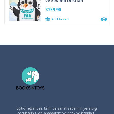
ve Sevimli Dostları
₺
259.90
Add to cart
Eğitici, eğlenceli, bilim ve sanat setlerinin yeraldigi
,çocuklarınız için aradağınız oyuncak ve kitapları