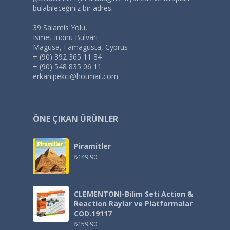
bulabileceğiniz bir adres.
39 Salamis Yolu,
Ismet Inonu Bulvari
Magusa, Famagusta, Cyprus
+ (90) 392 365 11 84
+ (90) 548 835 06 11
erkanipekci@hotmail.com
ÖNE ÇIKAN ÜRÜNLER
Piramitler
₺
149.90
CLEMENTONI-Bilim Seti Action &
Reaction Raylar ve Platformalar
COD.19117
₺
159.90