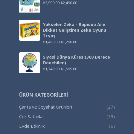
₺
2,990.00
₺
2,490.00
Yükselen Zeka - Rapidoo Aile
Dikkat Geliştiren Zeka Oyunu
3+yaş
₺
1,490.00
₺
1,290.00
Siyasi Dünya Küresi(360 Derece
Dönebilen)
₺
1,749.90
₺
1,599.00
ÜRÜN KATEGORILERI
Çanta ve Seyahat Ürünleri
(27)
Çok Satanlar
(19)
Evde Etkinlik
(6)