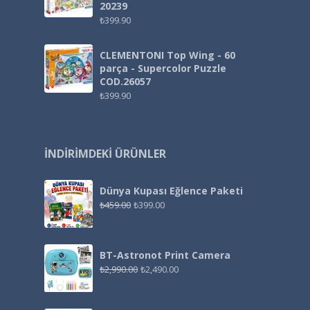
20239
₺
399.90
CLEMENTONI Top Wing - 60
parça - Supercolor Puzzle
COD.26057
₺
399.90
İNDIRIMDEKI ÜRÜNLER
Dünya Kupası Eğlence Paketi
₺
459.00
₺
399.00
BT-Astronot Print Camera
₺
2,990.00
₺
2,490.00