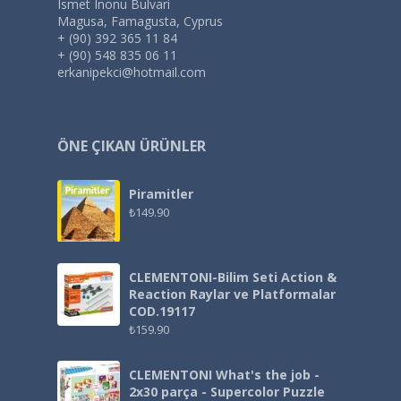
Ismet Inonu Bulvari
Magusa, Famagusta, Cyprus
+ (90) 392 365 11 84
+ (90) 548 835 06 11
erkanipekci@hotmail.com
ÖNE ÇIKAN ÜRÜNLER
Piramitler
₺
149.90
CLEMENTONI-Bilim Seti Action &
Reaction Raylar ve Platformalar
COD.19117
₺
159.90
CLEMENTONI What's the job -
2x30 parça - Supercolor Puzzle