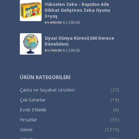
Yükselen Zeka - Rapidoo Aile
Dikkat Geliştiren Zeka Oyunu
3+yaş
₺
1,490.00
₺
1,290.00
Siyasi Dünya Küresi(360 Derece
Dönebilen)
₺
1,749.90
₺
1,599.00
ÜRÜN KATEGORILERI
Çanta ve Seyahat Ürünleri
(27)
Çok Satanlar
(19)
Evde Etkinlik
(6)
Fırsatlar
(33)
Genel
(1275)