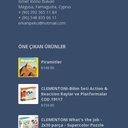
Ismet Inonu Bulvari
Magusa, Famagusta, Cyprus
+ (90) 392 365 11 84
+ (90) 548 835 06 11
erkanipekci@hotmail.com
ÖNE ÇIKAN ÜRÜNLER
Piramitler
₺
149.90
CLEMENTONI-Bilim Seti Action &
Reaction Raylar ve Platformalar
COD.19117
₺
159.90
CLEMENTONI What's the job -
2x30 parça - Supercolor Puzzle