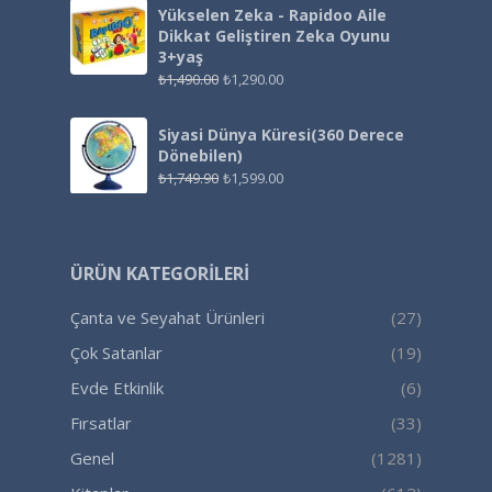
Yükselen Zeka - Rapidoo Aile
Dikkat Geliştiren Zeka Oyunu
3+yaş
₺
1,490.00
₺
1,290.00
Siyasi Dünya Küresi(360 Derece
Dönebilen)
₺
1,749.90
₺
1,599.00
ÜRÜN KATEGORILERI
Çanta ve Seyahat Ürünleri
(27)
Çok Satanlar
(19)
Evde Etkinlik
(6)
Fırsatlar
(33)
Genel
(1281)