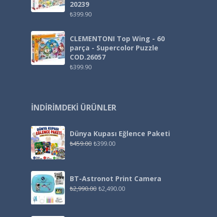
20239
₺
399.90
CLEMENTONI Top Wing - 60
parça - Supercolor Puzzle
COD.26057
₺
399.90
İNDIRIMDEKI ÜRÜNLER
Dünya Kupası Eğlence Paketi
₺
459.00
₺
399.00
BT-Astronot Print Camera
₺
2,990.00
₺
2,490.00