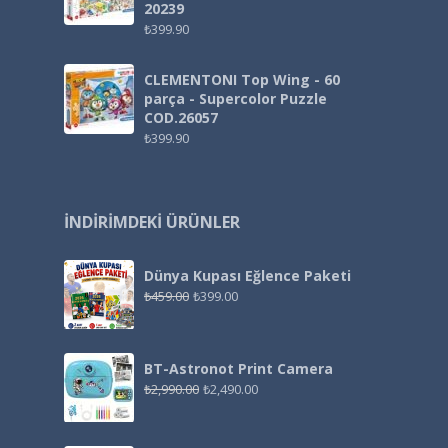
20239
₺
399.90
CLEMENTONI Top Wing - 60
parça - Supercolor Puzzle
COD.26057
₺
399.90
İNDIRIMDEKI ÜRÜNLER
Dünya Kupası Eğlence Paketi
₺
459.00
₺
399.00
BT-Astronot Print Camera
₺
2,990.00
₺
2,490.00