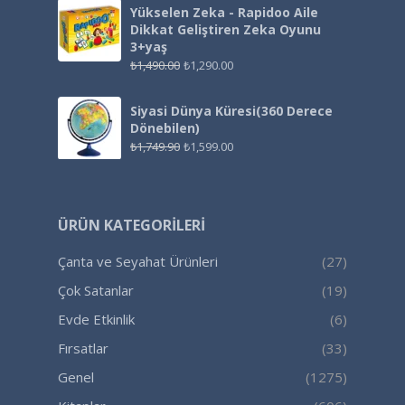
Yükselen Zeka - Rapidoo Aile
Dikkat Geliştiren Zeka Oyunu
3+yaş
₺
1,490.00
₺
1,290.00
Siyasi Dünya Küresi(360 Derece
Dönebilen)
₺
1,749.90
₺
1,599.00
ÜRÜN KATEGORILERI
Çanta ve Seyahat Ürünleri
(27)
Çok Satanlar
(19)
Evde Etkinlik
(6)
Fırsatlar
(33)
Genel
(1275)