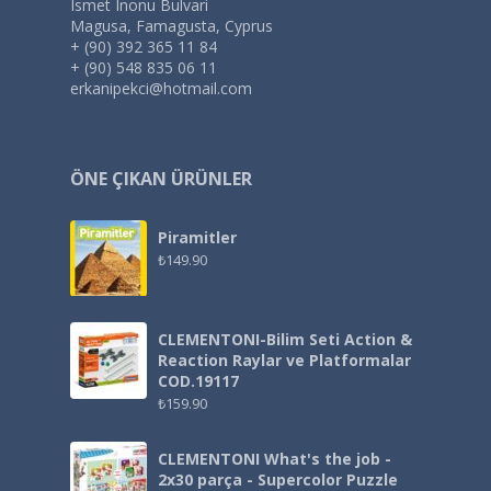
Ismet Inonu Bulvari
Magusa, Famagusta, Cyprus
+ (90) 392 365 11 84
+ (90) 548 835 06 11
erkanipekci@hotmail.com
ÖNE ÇIKAN ÜRÜNLER
Piramitler
₺
149.90
CLEMENTONI-Bilim Seti Action &
Reaction Raylar ve Platformalar
COD.19117
₺
159.90
CLEMENTONI What's the job -
2x30 parça - Supercolor Puzzle