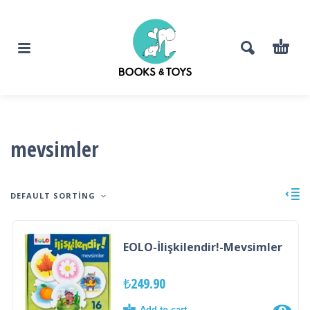
mevsimler
DEFAULT SORTING
EOLO-İlişkilendir!-Mevsimler
₺
249.90
Add to cart