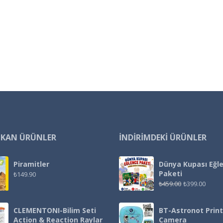
IKAN ÜRÜNLER
İNDIRIMDEKI ÜRÜNLER
Piramitler
Dünya Kupası Eğl
Paketi
₺
149.90
₺
459.00
₺
399.00
CLEMENTONI-Bilim Seti
BT-Astronot Print
Action & Reaction Raylar
Camera