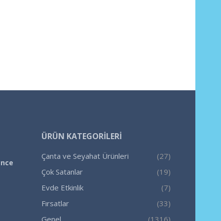
ÜRÜN KATEGORILERI
Çanta ve Seyahat Ürünleri
(27)
ence
Çok Satanlar
(19)
Evde Etkinlik
(7)
Fırsatlar
(33)
Genel
(1316)