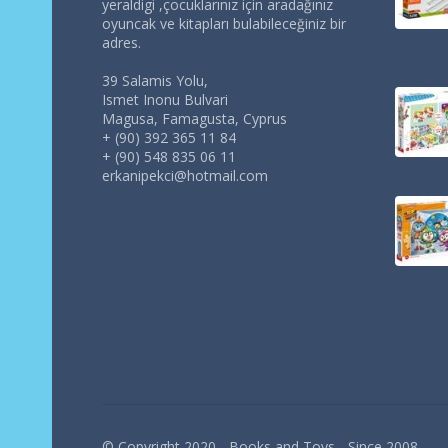
yeraldigi ,çocuklarınız için aradağınız
oyuncak ve kitapları bulabileceğiniz bir
adres.
39 Salamis Yolu,
Ismet Inonu Bulvari
Magusa, Famagusta, Cyprus
+ (90) 392 365 11 84
+ (90) 548 835 06 11
erkanipekci@hotmail.com
© Copyright 2020 - Books and Toys - Since 2008