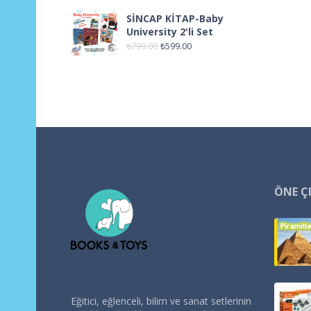
SİNCAP KİTAP-Baby
University 2'li Set
₺
799.00
₺
599.00
ÖNE Ç
Eğitici, eğlenceli, bilim ve sanat setlerinin