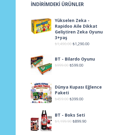
İNDIRIMDEKI ÜRÜNLER
Yükselen Zeka -
Rapidoo Aile Dikkat
Geliştiren Zeka Oyunu
3+yaş
₺
1,490.00
₺
1,290.00
BT - Bilardo Oyunu
₺
999.00
₺
599.00
Dünya Kupası Eğlence
Paketi
₺
459.00
₺
399.00
BT - Boks Seti
₺
1,199.90
₺
899.90