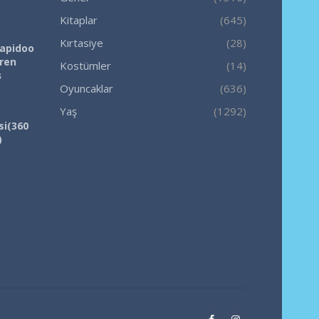
Kitaplar
(645)
Kırtasiye
(28)
Rapidoo
iren
Kostümler
(14)
ş
Oyuncaklar
(636)
Yaş
(1292)
si(360
)