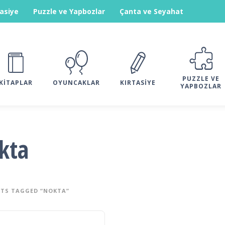
tasiye
Puzzle ve Yapbozlar
Çanta ve Seyahat
PUZZLE VE
KITAPLAR
OYUNCAKLAR
KIRTASIYE
YAPBOZLAR
kta
TS TAGGED “NOKTA”