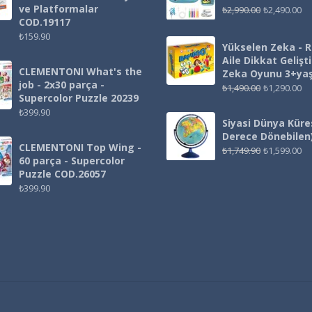
ve Platformalar
₺
2,990.00
₺
2,490.00
COD.19117
₺
159.90
Yükselen Zeka - 
Aile Dikkat Gelişt
CLEMENTONI What's the
Zeka Oyunu 3+ya
job - 2x30 parça -
₺
1,490.00
₺
1,290.00
Supercolor Puzzle 20239
₺
399.90
Siyasi Dünya Küre
Derece Dönebilen
CLEMENTONI Top Wing -
₺
1,749.90
₺
1,599.00
60 parça - Supercolor
Puzzle COD.26057
₺
399.90