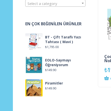
Select a category
EN ÇOK BEĞENILEN ÜRÜNLER
BT - Çift Taraflı Yazı
Tahtası ( Mavi )
₺
1,795.00
Ço
EOLO-Saymayı
Nok
Öğreniyorum
₺
1
₺
149.90
Piramitler
₺
149.90