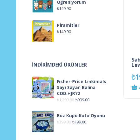
Öğreniyorum
₺
149.90
Piramitler
₺
149.90
Sah
İNDIRIMDEKI ÜRÜNLER
Le
₺
1
Fisher-Price Linkimals
Sayı Sayan Balina
COD.HJR72
₺
1,299.00
₺
999.00
Buz Küpü Kutu Oyunu
₺
399.00
₺
199.00