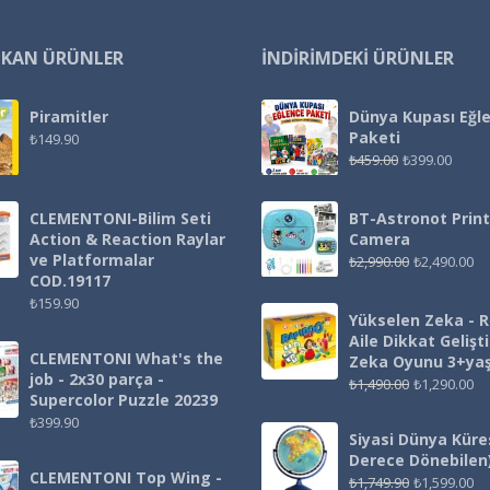
IKAN ÜRÜNLER
İNDIRIMDEKI ÜRÜNLER
Piramitler
Dünya Kupası Eğl
Paketi
₺
149.90
₺
459.00
₺
399.00
CLEMENTONI-Bilim Seti
BT-Astronot Print
Action & Reaction Raylar
Camera
ve Platformalar
₺
2,990.00
₺
2,490.00
COD.19117
₺
159.90
Yükselen Zeka - 
Aile Dikkat Gelişt
CLEMENTONI What's the
Zeka Oyunu 3+ya
job - 2x30 parça -
₺
1,490.00
₺
1,290.00
Supercolor Puzzle 20239
₺
399.90
Siyasi Dünya Küre
Derece Dönebilen
CLEMENTONI Top Wing -
₺
1,749.90
₺
1,599.00