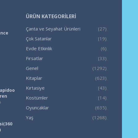
ÜRÜN KATEGORILERI
Çanta ve Seyahat Ürünleri
(27)
ence
Çok Satanlar
(19)
Evde Etkinlik
(6)
Fırsatlar
(33)
Genel
(1292)
Kitaplar
(623)
Kırtasiye
(43)
Rapidoo
iren
Kostümler
(14)
ş
Oyuncaklar
(635)
Yaş
(1268)
si(360
)