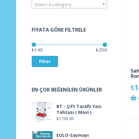
Select a category
FIYATA GÖRE FILTRELE
Price:
—
₺140
₺200
Filter
Sah
Ro
₺
1
EN ÇOK BEĞENILEN ÜRÜNLER
BT - Çift Taraflı Yazı
Tahtası ( Mavi )
₺
1,795.00
EOLO-Saymayı