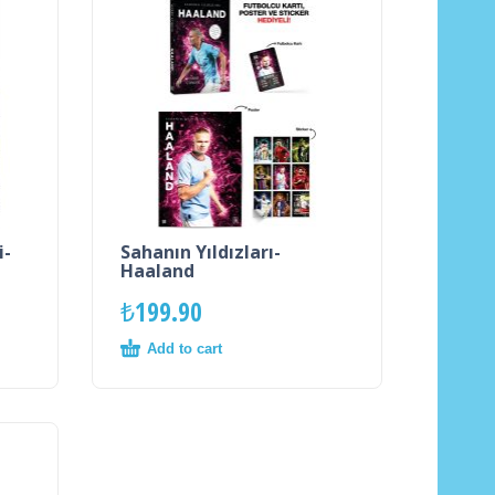
i-
Sahanın Yıldızları-
Haaland
₺
199.90
Add to cart