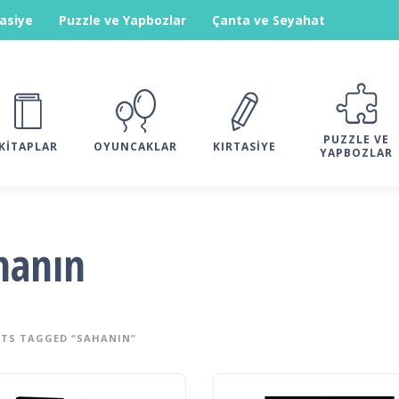
tasiye
Puzzle ve Yapbozlar
Çanta ve Seyahat
PUZZLE VE
KITAPLAR
OYUNCAKLAR
KIRTASIYE
YAPBOZLAR
hanın
TS TAGGED “SAHANIN”