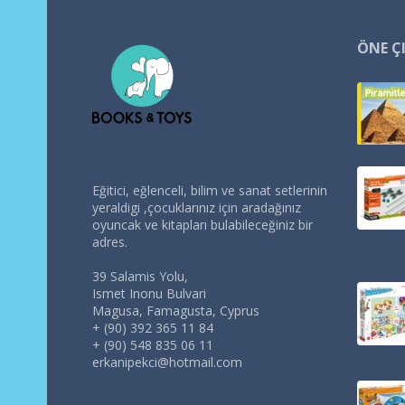
ÖNE Ç
Eğitici, eğlenceli, bilim ve sanat setlerinin
yeraldigi ,çocuklarınız için aradağınız
oyuncak ve kitapları bulabileceğiniz bir
adres.
39 Salamis Yolu,
Ismet Inonu Bulvari
Magusa, Famagusta, Cyprus
+ (90) 392 365 11 84
+ (90) 548 835 06 11
erkanipekci@hotmail.com