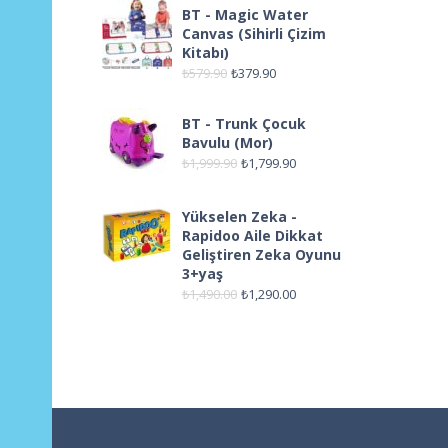
BT - Magic Water
Canvas (Sihirli Çizim
Kitabı)
₺
579.90
₺
379.90
BT - Trunk Çocuk
Bavulu (Mor)
₺
1,999.90
₺
1,799.90
Yükselen Zeka -
Rapidoo Aile Dikkat
Geliştiren Zeka Oyunu
3+yaş
₺
1,490.00
₺
1,290.00