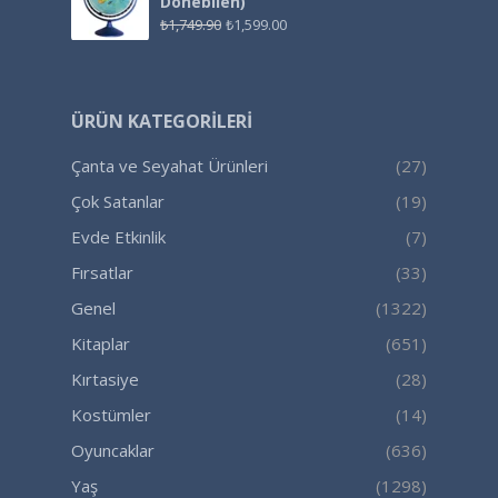
Dönebilen)
₺
1,749.90
₺
1,599.00
ÜRÜN KATEGORILERI
Çanta ve Seyahat Ürünleri
(27)
Çok Satanlar
(19)
Evde Etkinlik
(7)
Fırsatlar
(33)
Genel
(1322)
Kitaplar
(651)
Kırtasiye
(28)
Kostümler
(14)
Oyuncaklar
(636)
Yaş
(1298)