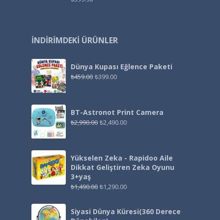
İNDIRIMDEKI ÜRÜNLER
Dünya Kupası Eğlence Paketi
₺
459.00
₺
399.00
BT-Astronot Print Camera
₺
2,990.00
₺
2,490.00
Yükselen Zeka - Rapidoo Aile
Dikkat Geliştiren Zeka Oyunu
3+yaş
₺
1,490.00
₺
1,290.00
Siyasi Dünya Küresi(360 Derece