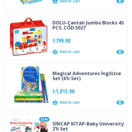
Add to cart
DOLU-Çantalı Jumbo Blocks 45
PCS. COD.5027
₺
799.90
Add to cart
Magical Adventures İngilizce
Set (6’lı Set)
₺
1,015.00
Add to cart
25%
SİNCAP KİTAP-Baby University
2’li Set