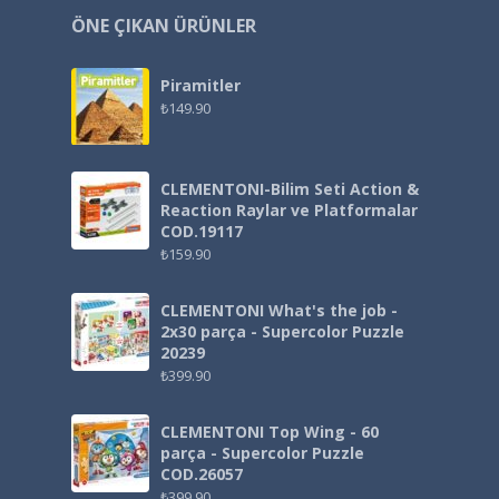
ÖNE ÇIKAN ÜRÜNLER
Piramitler
₺
149.90
CLEMENTONI-Bilim Seti Action &
Reaction Raylar ve Platformalar
COD.19117
₺
159.90
CLEMENTONI What's the job -
2x30 parça - Supercolor Puzzle
20239
₺
399.90
CLEMENTONI Top Wing - 60
parça - Supercolor Puzzle
COD.26057
₺
399.90