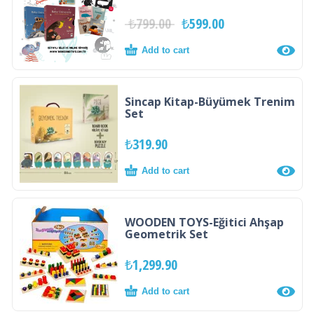
₺
799.00
₺
599.00
Add to cart
Sincap Kitap-Büyümek Trenim
Set
₺
319.90
Add to cart
WOODEN TOYS-Eğitici Ahşap
Geometrik Set
₺
1,299.90
Add to cart