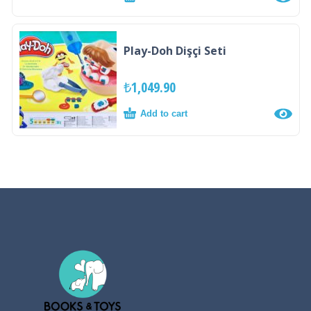
Play-Doh Dişçi Seti
₺
1,049.90
Add to cart