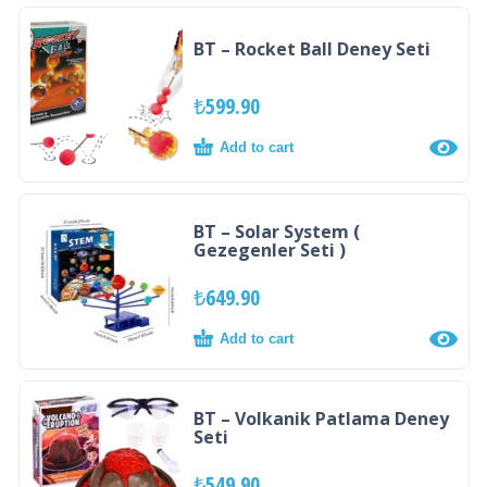
BT – Rocket Ball Deney Seti
₺
599.90
Add to cart
BT – Solar System (
Gezegenler Seti )
₺
649.90
Add to cart
BT – Volkanik Patlama Deney
Seti
₺
549.90