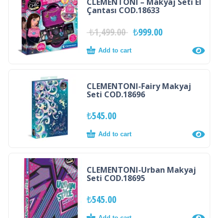
CLEMENTONI – Makyaj Seti El
Çantası COD.18633
₺
1,499.00
₺
999.00
Add to cart
CLEMENTONI-Fairy Makyaj
Seti COD.18696
₺
545.00
Add to cart
CLEMENTONI-Urban Makyaj
Seti COD.18695
₺
545.00
Add to cart