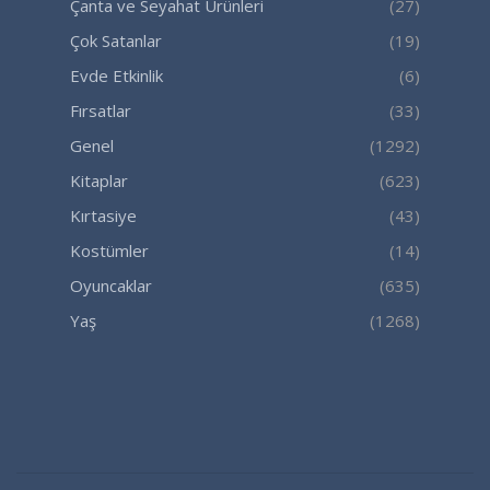
Çanta ve Seyahat Ürünleri
(27)
Çok Satanlar
(19)
Evde Etkinlik
(6)
Fırsatlar
(33)
Genel
(1292)
Kitaplar
(623)
Kırtasiye
(43)
Kostümler
(14)
Oyuncaklar
(635)
Yaş
(1268)