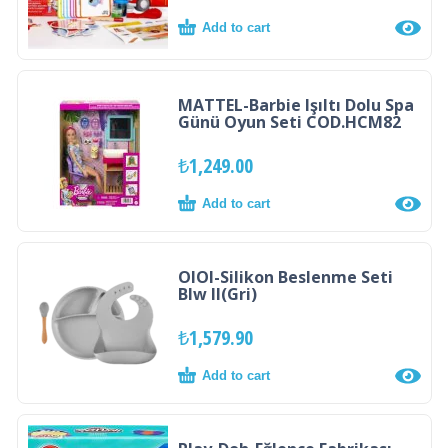
Add to cart
MATTEL-Barbie Işıltı Dolu Spa
Günü Oyun Seti COD.HCM82
₺
1,249.00
Add to cart
OIOI-Silikon Beslenme Seti
Blw II(Gri)
₺
1,579.90
Add to cart