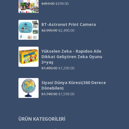
₺
459.00
₺
399.00
BT-Astronot Print Camera
₺
2,990.00
₺
2,490.00
Yükselen Zeka - Rapidoo Aile
Dikkat Geliştiren Zeka Oyunu
3+yaş
₺
1,490.00
₺
1,290.00
Siyasi Dünya Küresi(360 Derece
Dönebilen)
₺
1,749.90
₺
1,599.00
ÜRÜN KATEGORILERI