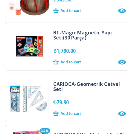
Add to cart
BT-Magic Magnetic Yapı
Seti(30 Parça)
₺
1,790.00
Add to cart
CARIOCA-Geometrik Cetvel
Seti
₺
79.90
Add to cart
33%