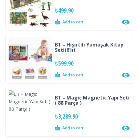
₺
499.90
Add to cart
BT – Hışırtılı Yumuşak Kitap
Seti(6’lı)
₺
599.90
Add to cart
BT – Magic Magnetic Yapı Seti
( 88 Parça )
₺
3,289.90
Add to cart