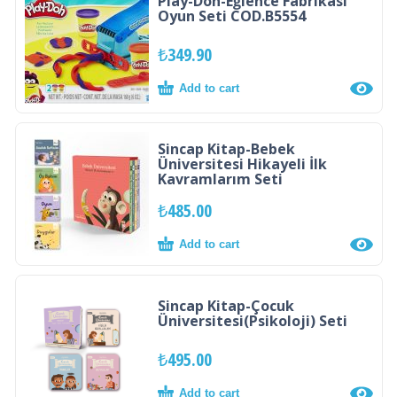
Play-Doh-Eğlence Fabrikası
Oyun Seti COD.B5554
₺
349.90
Add to cart
Sincap Kitap-Bebek
Üniversitesi Hikayeli İlk
Kavramlarım Seti
₺
485.00
Add to cart
Sincap Kitap-Çocuk
Üniversitesi(Psikoloji) Seti
₺
495.00
Add to cart