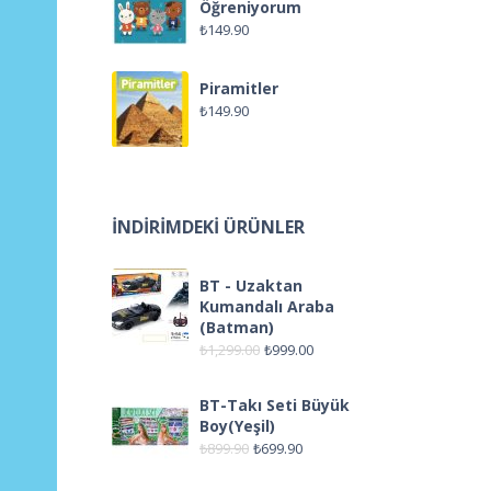
Öğreniyorum
₺
149.90
Piramitler
₺
149.90
İNDIRIMDEKI ÜRÜNLER
BT - Uzaktan
Kumandalı Araba
(Batman)
₺
1,299.00
₺
999.00
BT-Takı Seti Büyük
Boy(Yeşil)
₺
899.90
₺
699.90