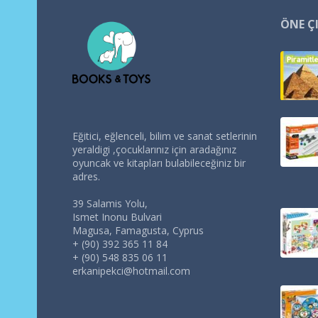
ÖNE Ç
Eğitici, eğlenceli, bilim ve sanat setlerinin
yeraldigi ,çocuklarınız için aradağınız
oyuncak ve kitapları bulabileceğiniz bir
adres.
39 Salamis Yolu,
Ismet Inonu Bulvari
Magusa, Famagusta, Cyprus
+ (90) 392 365 11 84
+ (90) 548 835 06 11
erkanipekci@hotmail.com