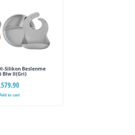
I-Silikon Beslenme
i Blw II(Gri)
,579.90
Add to cart