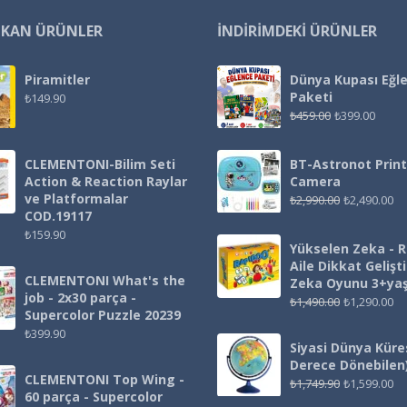
IKAN ÜRÜNLER
İNDIRIMDEKI ÜRÜNLER
Piramitler
Dünya Kupası Eğl
Paketi
₺
149.90
₺
459.00
₺
399.00
CLEMENTONI-Bilim Seti
BT-Astronot Print
Action & Reaction Raylar
Camera
ve Platformalar
₺
2,990.00
₺
2,490.00
COD.19117
₺
159.90
Yükselen Zeka - 
Aile Dikkat Gelişt
CLEMENTONI What's the
Zeka Oyunu 3+ya
job - 2x30 parça -
₺
1,490.00
₺
1,290.00
Supercolor Puzzle 20239
₺
399.90
Siyasi Dünya Küre
Derece Dönebilen
CLEMENTONI Top Wing -
₺
1,749.90
₺
1,599.00
60 parça - Supercolor