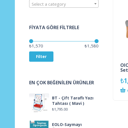
Select a category
FIYATA GÖRE FILTRELE
Price:
—
₺1,570
₺1,580
Filter
OIO
Set
₺
1
EN ÇOK BEĞENILEN ÜRÜNLER
BT - Çift Taraflı Yazı
Tahtası ( Mavi )
₺
1,795.00
EOLO-Saymayı