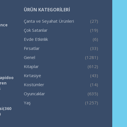
ÜRÜN KATEGORILERI
Çanta ve Seyahat Ürünleri
(27)
ence
Çok Satanlar
(19)
Evde Etkinlik
(6)
Fırsatlar
(33)
Genel
(1281)
Kitaplar
(612)
Kırtasiye
(43)
Rapidoo
iren
Kostümler
(14)
ş
Oyuncaklar
(635)
Yaş
(1257)
si(360
)