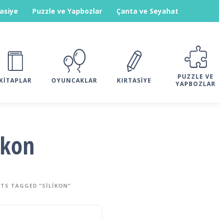
tasiye
Puzzle ve Yapbozlar
Çanta ve Seyahat
PUZZLE VE
KITAPLAR
OYUNCAKLAR
KIRTASIYE
YAPBOZLAR
ikon
TS TAGGED “SILIKON”