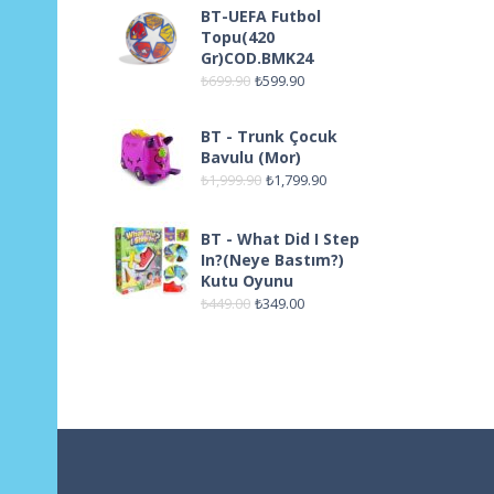
BT-UEFA Futbol
Topu(420
Gr)COD.BMK24
₺
699.90
₺
599.90
BT - Trunk Çocuk
Bavulu (Mor)
₺
1,999.90
₺
1,799.90
BT - What Did I Step
In?(Neye Bastım?)
Kutu Oyunu
₺
449.00
₺
349.00