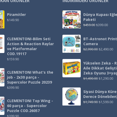
IKAN ÜRÜNLER
İNDIRIMDEKI ÜRÜNLER
Piramitler
Dünya Kupası Eğl
Paketi
₺
149.90
₺
459.00
₺
399.00
CLEMENTONI-Bilim Seti
BT-Astronot Print
Action & Reaction Raylar
Camera
ve Platformalar
₺
2,990.00
₺
2,490.00
COD.19117
₺
159.90
Yükselen Zeka - 
Aile Dikkat Gelişt
CLEMENTONI What's the
Zeka Oyunu 3+ya
job - 2x30 parça -
₺
1,490.00
₺
1,290.00
Supercolor Puzzle 20239
₺
399.90
Siyasi Dünya Küre
Derece Dönebilen
CLEMENTONI Top Wing -
₺
1,749.90
₺
1,599.00
60 parça - Supercolor
Puzzle COD.26057
₺
399.90