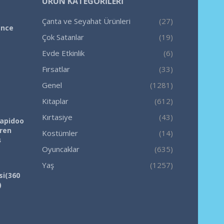
ÜRÜN KATEGORILERI
Çanta ve Seyahat Ürünleri
(27)
ence
Çok Satanlar
(19)
Evde Etkinlik
(6)
Fırsatlar
(33)
Genel
(1281)
Kitaplar
(612)
Kırtasiye
(43)
Rapidoo
iren
Kostümler
(14)
ş
Oyuncaklar
(635)
Yaş
(1257)
si(360
)