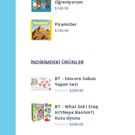
Öğreniyorum
₺
149.90
Piramitler
₺
149.90
İNDIRIMDEKI ÜRÜNLER
BT - Unicorn Sabun
Yapım Seti
₺
549.90
₺
399.90
BT - What Did I Step
In?(Neye Bastım?)
Kutu Oyunu
₺
449.00
₺
349.00