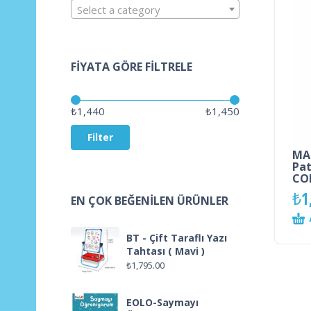
Select a category
FIYATA GÖRE FILTRELE
Price:
—
₺1,440
₺1,450
Filter
MA
Pat
CO
₺
1
EN ÇOK BEĞENILEN ÜRÜNLER
BT - Çift Taraflı Yazı
Tahtası ( Mavi )
₺
1,795.00
EOLO-Saymayı