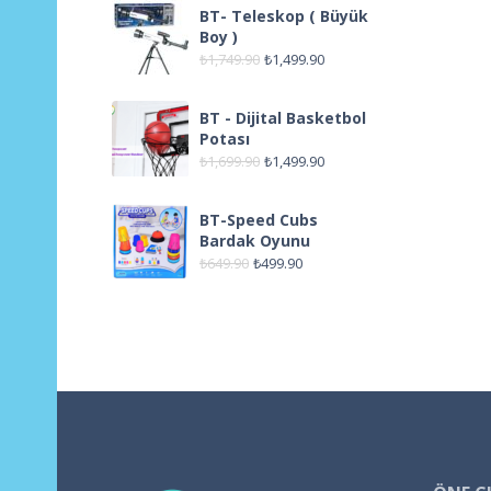
BT- Teleskop ( Büyük
Boy )
₺
1,749.90
₺
1,499.90
BT - Dijital Basketbol
Potası
₺
1,699.90
₺
1,499.90
BT-Speed Cubs
Bardak Oyunu
₺
649.90
₺
499.90