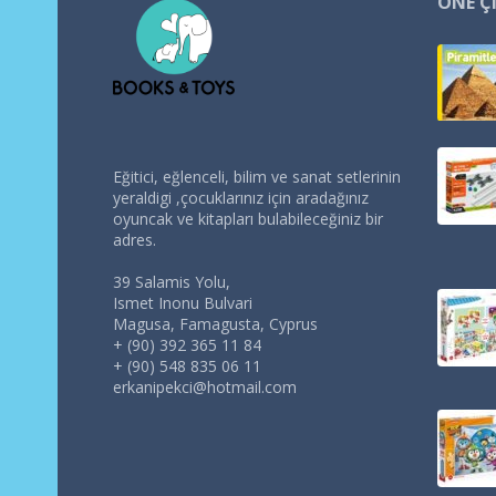
ÖNE Ç
Eğitici, eğlenceli, bilim ve sanat setlerinin
yeraldigi ,çocuklarınız için aradağınız
oyuncak ve kitapları bulabileceğiniz bir
adres.
39 Salamis Yolu,
Ismet Inonu Bulvari
Magusa, Famagusta, Cyprus
+ (90) 392 365 11 84
+ (90) 548 835 06 11
erkanipekci@hotmail.com