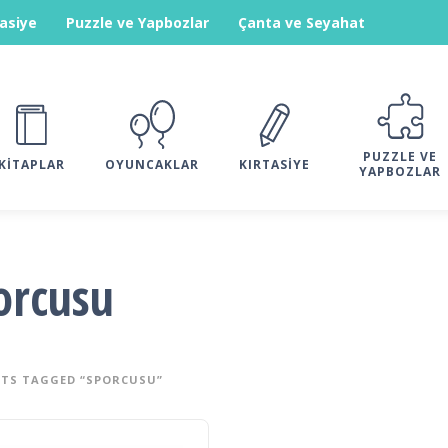
tasiye
Puzzle ve Yapbozlar
Çanta ve Seyahat
PUZZLE VE
KITAPLAR
OYUNCAKLAR
KIRTASIYE
YAPBOZLAR
orcusu
TS TAGGED “SPORCUSU”