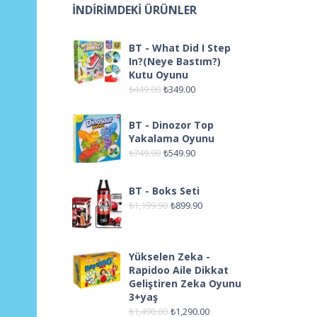
İNDIRIMDEKI ÜRÜNLER
BT - What Did I Step
In?(Neye Bastım?)
Kutu Oyunu
₺
449.00
₺
349.00
BT - Dinozor Top
Yakalama Oyunu
₺
749.90
₺
549.90
BT - Boks Seti
₺
1,199.90
₺
899.90
Yükselen Zeka -
Rapidoo Aile Dikkat
Geliştiren Zeka Oyunu
3+yaş
₺
1,490.00
₺
1,290.00