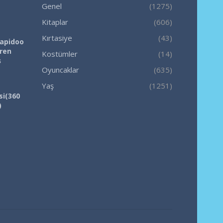
Genel
(1275)
Kitaplar
(606)
Kırtasiye
(43)
Rapidoo
iren
Kostümler
(14)
ş
Oyuncaklar
(635)
Yaş
(1251)
si(360
)