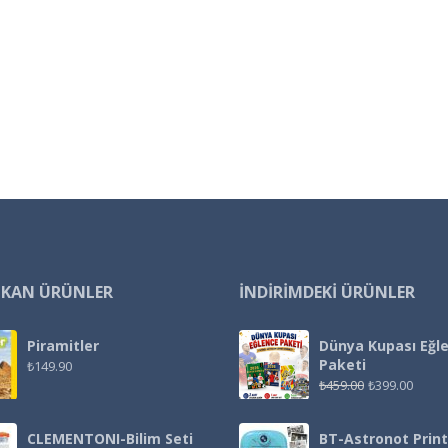
IKAN ÜRÜNLER
İNDIRIMDEKI ÜRÜNLER
Piramitler
Dünya Kupası Eğl
Paketi
₺
149.90
₺
459.00
₺
399.00
CLEMENTONI-Bilim Seti
BT-Astronot Print