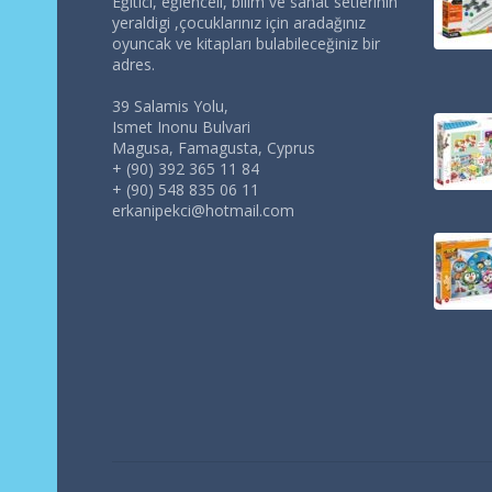
Eğitici, eğlenceli, bilim ve sanat setlerinin
yeraldigi ,çocuklarınız için aradağınız
oyuncak ve kitapları bulabileceğiniz bir
adres.
39 Salamis Yolu,
Ismet Inonu Bulvari
Magusa, Famagusta, Cyprus
+ (90) 392 365 11 84
+ (90) 548 835 06 11
erkanipekci@hotmail.com