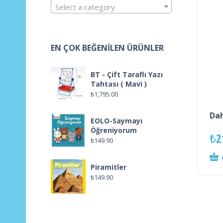
Select a category
EN ÇOK BEĞENILEN ÜRÜNLER
BT - Çift Taraflı Yazı
Tahtası ( Mavi )
₺
1,795.00
Dah
EOLO-Saymayı
Öğreniyorum
₺
2
₺
149.90
Piramitler
₺
149.90