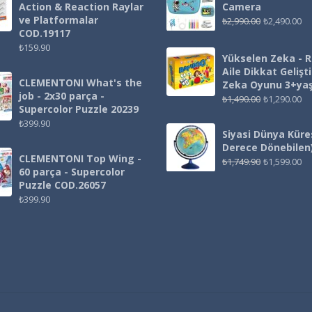
Action & Reaction Raylar
Camera
ve Platformalar
₺
2,990.00
₺
2,490.00
COD.19117
₺
159.90
Yükselen Zeka - 
Aile Dikkat Gelişt
CLEMENTONI What's the
Zeka Oyunu 3+ya
job - 2x30 parça -
₺
1,490.00
₺
1,290.00
Supercolor Puzzle 20239
₺
399.90
Siyasi Dünya Küre
Derece Dönebilen
CLEMENTONI Top Wing -
₺
1,749.90
₺
1,599.00
60 parça - Supercolor
Puzzle COD.26057
₺
399.90