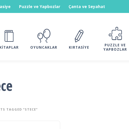
tasiye
Puzzle ve Yapbozlar
Çanta ve Seyahat
PUZZLE VE
KITAPLAR
OYUNCAKLAR
KIRTASIYE
YAPBOZLAR
ece
TS TAGGED “STECE”