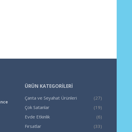
ÜRÜN KATEGORILERI
Çanta ve Seyahat Ürünleri
(27)
ence
Çok Satanlar
(19)
Evde Etkinlik
(6)
Fırsatlar
(33)