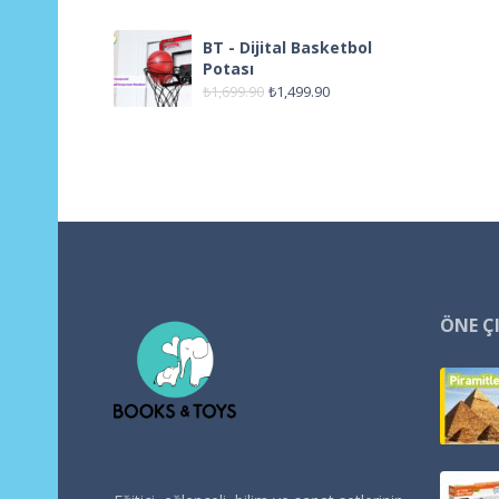
BT - Dijital Basketbol
Potası
₺
1,699.90
₺
1,499.90
ÖNE Ç