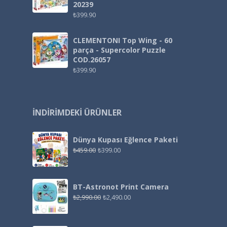
20239
₺
399.90
CLEMENTONI Top Wing - 60
parça - Supercolor Puzzle
COD.26057
₺
399.90
İNDIRIMDEKI ÜRÜNLER
Dünya Kupası Eğlence Paketi
₺
459.00
₺
399.00
BT-Astronot Print Camera
₺
2,990.00
₺
2,490.00