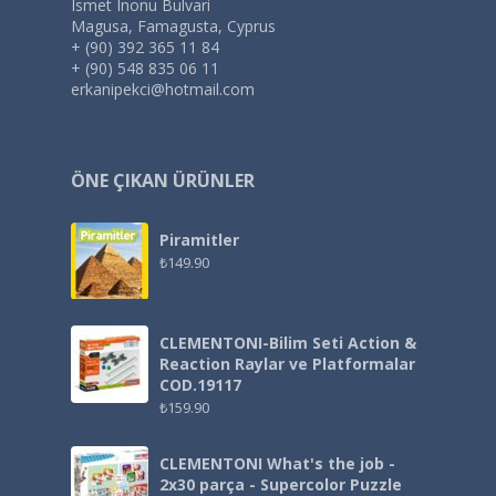
Ismet Inonu Bulvari
Magusa, Famagusta, Cyprus
+ (90) 392 365 11 84
+ (90) 548 835 06 11
erkanipekci@hotmail.com
ÖNE ÇIKAN ÜRÜNLER
Piramitler
₺
149.90
CLEMENTONI-Bilim Seti Action &
Reaction Raylar ve Platformalar
COD.19117
₺
159.90
CLEMENTONI What's the job -
2x30 parça - Supercolor Puzzle