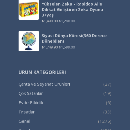
Yükselen Zeka - Rapidoo Aile
Dikkat Geliştiren Zeka Oyunu
3+yaş
₺
1,490.00
₺
1,290.00
Siyasi Dünya Küresi(360 Derece
Dönebilen)
₺
1,749.90
₺
1,599.00
ÜRÜN KATEGORILERI
Çanta ve Seyahat Ürünleri
(27)
Çok Satanlar
(19)
Evde Etkinlik
(6)
Fırsatlar
(33)
Genel
(1275)