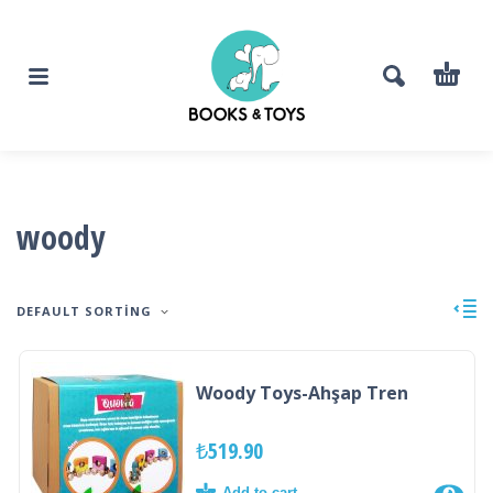
woody
DEFAULT SORTING
Woody Toys-Ahşap Tren
₺
519.90
Add to cart