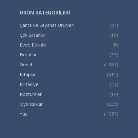
ÜRÜN KATEGORILERI
Çanta ve Seyahat Ürünleri
(27)
Çok Satanlar
(19)
Evde Etkinlik
(6)
Fırsatlar
(33)
Genel
(1281)
Kitaplar
(612)
Kırtasiye
(43)
Kostümler
(14)
Oyuncaklar
(635)
Yaş
(1257)