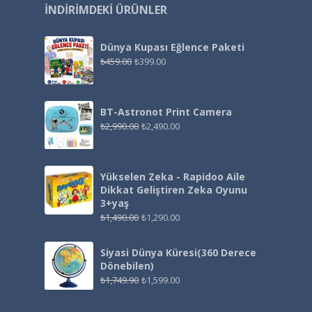
İNDIRIMDEKI ÜRÜNLER
Dünya Kupası Eğlence Paketi
₺
459.00
₺
399.00
BT-Astronot Print Camera
₺
2,990.00
₺
2,490.00
Yükselen Zeka - Rapidoo Aile
Dikkat Geliştiren Zeka Oyunu
3+yaş
₺
1,490.00
₺
1,290.00
Siyasi Dünya Küresi(360 Derece
Dönebilen)
₺
1,749.90
₺
1,599.00