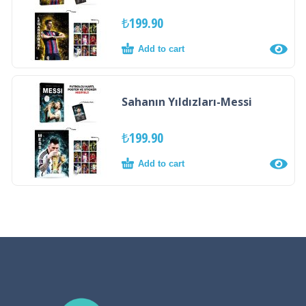
₺
199.90
Add to cart
Sahanın Yıldızları-Messi
₺
199.90
Add to cart