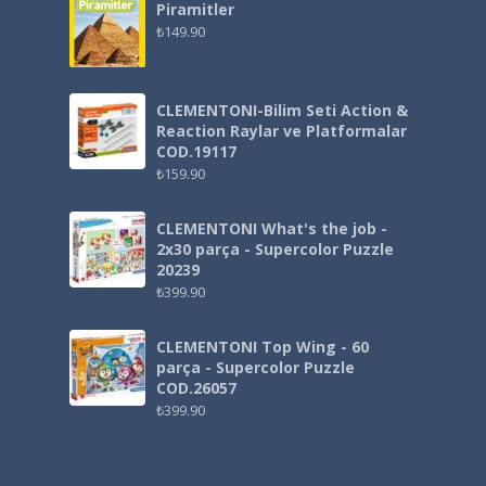
Piramitler
₺
149.90
CLEMENTONI-Bilim Seti Action &
Reaction Raylar ve Platformalar
COD.19117
₺
159.90
CLEMENTONI What's the job -
2x30 parça - Supercolor Puzzle
20239
₺
399.90
CLEMENTONI Top Wing - 60
parça - Supercolor Puzzle
COD.26057
₺
399.90