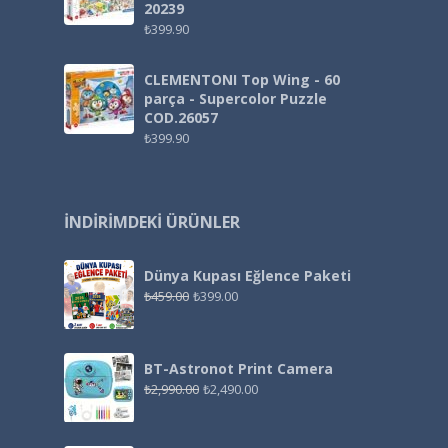
20239
₺
399.90
CLEMENTONI Top Wing - 60
parça - Supercolor Puzzle
COD.26057
₺
399.90
İNDIRIMDEKI ÜRÜNLER
Dünya Kupası Eğlence Paketi
₺
459.00
₺
399.00
BT-Astronot Print Camera
₺
2,990.00
₺
2,490.00