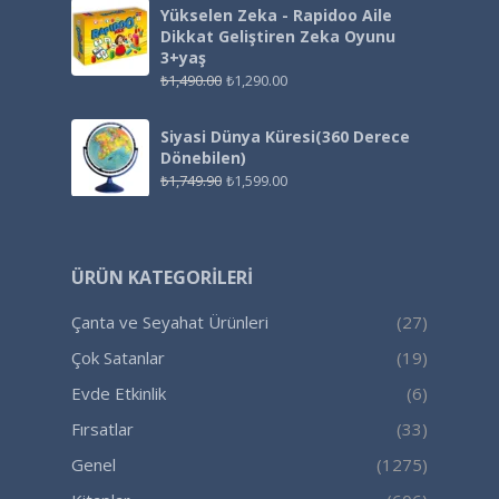
Yükselen Zeka - Rapidoo Aile
Dikkat Geliştiren Zeka Oyunu
3+yaş
₺
1,490.00
₺
1,290.00
Siyasi Dünya Küresi(360 Derece
Dönebilen)
₺
1,749.90
₺
1,599.00
ÜRÜN KATEGORILERI
Çanta ve Seyahat Ürünleri
(27)
Çok Satanlar
(19)
Evde Etkinlik
(6)
Fırsatlar
(33)
Genel
(1275)