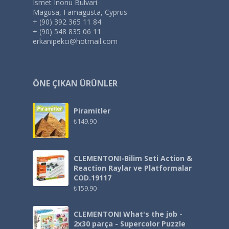
Ismet Inonu Bulvari
Magusa, Famagusta, Cyprus
+ (90) 392 365 11 84
+ (90) 548 835 06 11
erkanipekci@hotmail.com
ÖNE ÇIKAN ÜRÜNLER
Piramitler
₺
149.90
CLEMENTONI-Bilim Seti Action &
Reaction Raylar ve Platformalar
COD.19117
₺
159.90
CLEMENTONI What's the job -
2x30 parça - Supercolor Puzzle