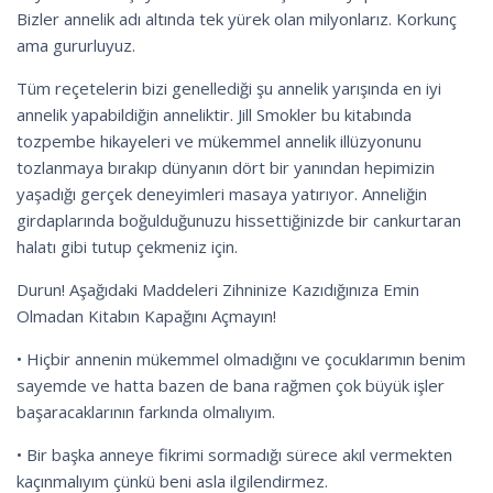
Bizler annelik adı altında tek yürek olan milyonlarız. Korkunç
ama gururluyuz.
Tüm reçetelerin bizi genellediği şu annelik yarışında en iyi
annelik yapabildiğin anneliktir. Jill Smokler bu kitabında
tozpembe hikayeleri ve mükemmel annelik illüzyonunu
tozlanmaya bırakıp dünyanın dört bir yanından hepimizin
yaşadığı gerçek deneyimleri masaya yatırıyor. Anneliğin
girdaplarında boğulduğunuzu hissettiğinizde bir cankurtaran
halatı gibi tutup çekmeniz için.
Durun! Aşağıdaki Maddeleri Zihninize Kazıdığınıza Emin
Olmadan Kitabın Kapağını Açmayın!
• Hiçbir annenin mükemmel olmadığını ve çocuklarımın benim
sayemde ve hatta bazen de bana rağmen çok büyük işler
başaracaklarının farkında olmalıyım.
• Bir başka anneye fikrimi sormadığı sürece akıl vermekten
kaçınmalıyım çünkü beni asla ilgilendirmez.