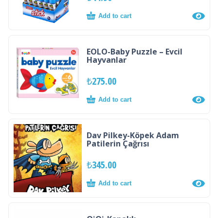
Add to cart
EOLO-Baby Puzzle – Evcil
Hayvanlar
₺
275.00
Add to cart
Dav Pilkey-Köpek Adam
Patilerin Çağrısı
₺
345.00
Add to cart