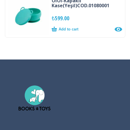
OiOi-Kapaklı
Kase(Yeşil)COD.01080001
₺
599.00
Add to cart