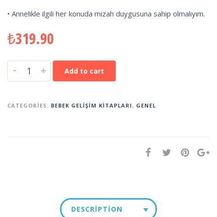
• Annelikle ilgili her konuda mizah duygusuna sahip olmalıyım.
₺
319.90
-
+
Add to cart
CATEGORIES:
BEBEK GELIŞIM KITAPLARI
,
GENEL
DESCRIPTION