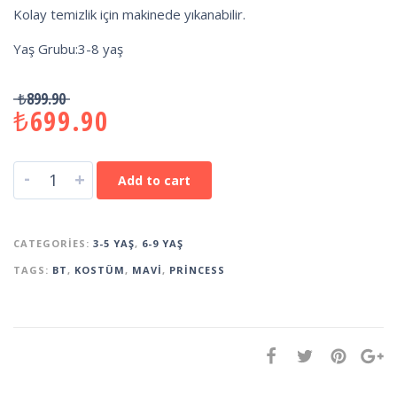
Kolay temizlik için makinede yıkanabilir.
Yaş Grubu:3-8 yaş
₺
899.90
₺
699.90
-
+
Add to cart
CATEGORIES:
3-5 YAŞ
,
6-9 YAŞ
TAGS:
BT
,
KOSTÜM
,
MAVI
,
PRINCESS