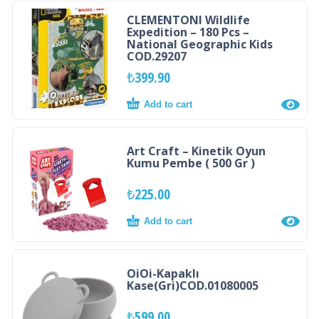
CLEMENTONI Wildlife
Expedition – 180 Pcs –
National Geographic Kids
COD.29207
₺
399.90
Add to cart
Art Craft – Kinetik Oyun
Kumu Pembe ( 500 Gr )
₺
225.00
Add to cart
OiOi-Kapaklı
Kase(Gri)COD.01080005
₺
599.00