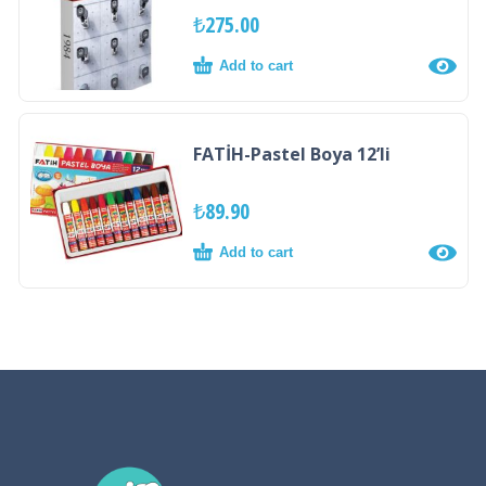
₺
275.00
Add to cart
FATİH-Pastel Boya 12’li
₺
89.90
Add to cart