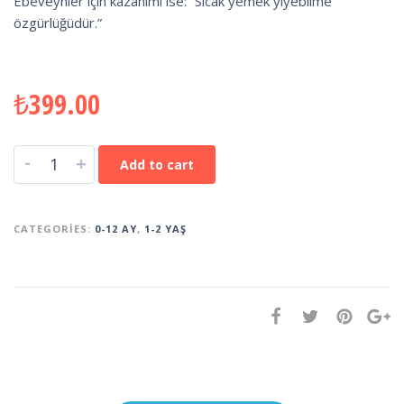
Ebeveynler için kazanımı ise: “Sıcak yemek yiyebilme
özgürlüğüdür.”
₺
399.00
-
+
Add to cart
CATEGORIES:
0-12 AY
,
1-2 YAŞ