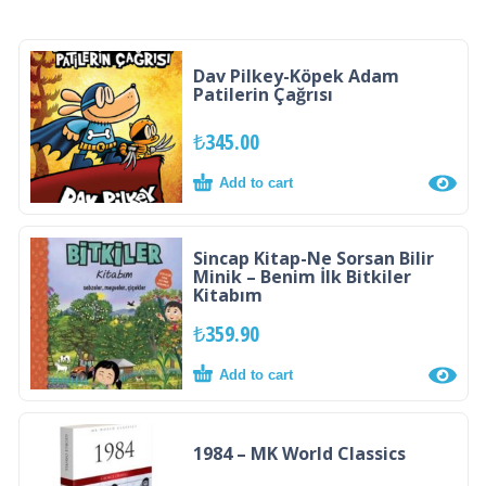
Dav Pilkey-Köpek Adam
Patilerin Çağrısı
₺
345.00
Add to cart
Sincap Kitap-Ne Sorsan Bilir
Minik – Benim İlk Bitkiler
Kitabım
₺
359.90
Add to cart
1984 – MK World Classics