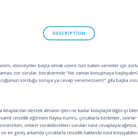
DESCRIPTION
nem, ebeveynler başta olmak üzere tüm bakım verenler için zorlu b
plaması zor sorular, beraberinde “Ne zaman konuşmaya başlayalım
Çocuğumun sorduğu soruya ya cevap veremezsem?” gibi başka sorul
 kitaplardan destek almanın işleri ne kadar kolaylaştırdığını iyi bilen
psamlı cinsellik eğitmeni Rayka Kumru, çocuklarla bedenler, sınırl
österirken, onların sorabilecekleri soruları nasıl cevaplayacağınıza
ze ve en geniş anlamda çocuklarla cinsellik hakkında nasıl konuşabilec