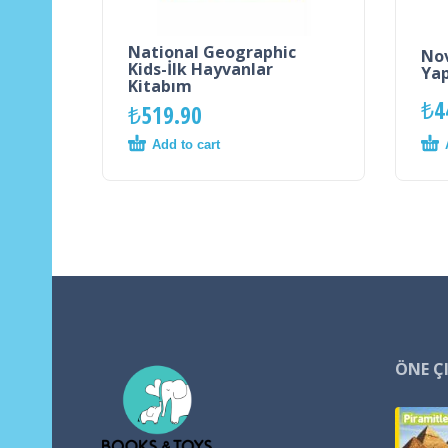
National Geographic
Nov
Kids-İlk Hayvanlar
Yap
Kitabım
₺
4
₺
519.90
Add to cart
ÖNE Ç