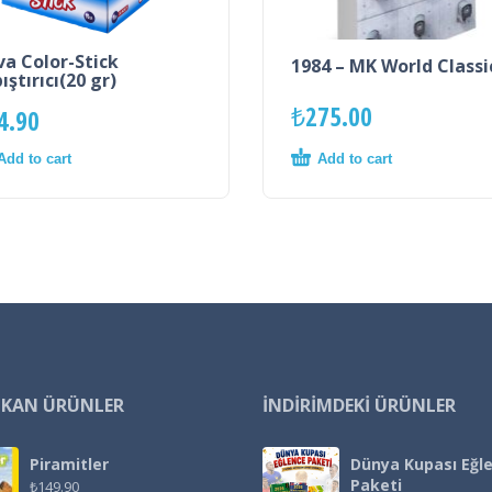
a Color-Stick
1984 – MK World Classi
ıştırıcı(20 gr)
₺
275.00
4.90
Add to cart
Add to cart
IKAN ÜRÜNLER
İNDIRIMDEKI ÜRÜNLER
Piramitler
Dünya Kupası Eğl
Paketi
₺
149.90