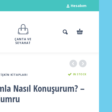
Hesabım
ÇANTA VE
SEYAHAT
IN STOCK
TIŞKIN KITAPLARI
mla Nasıl Konuşurum? –
Kumru