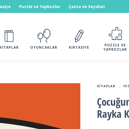
tasiye
Puzzle ve Yapbozlar
Çanta ve Seyahat
PUZZLE VE
KITAPLAR
OYUNCAKLAR
KIRTASIYE
YAPBOZLAR
KITAPLAR
YE
Çocuğu
Rayka 