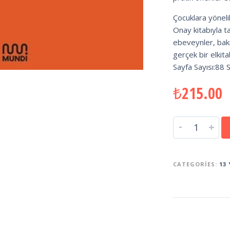
Çocuklara yöneli
Onay kitabıyla 
ebeveynler, bakı
gerçek bir elkita
Sayfa Sayısı:88 
₺
215.00
-
+
CATEGORIES:
13 