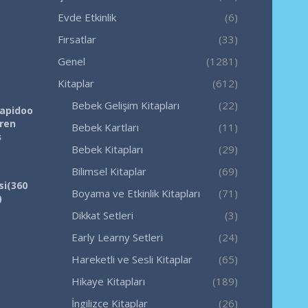
Evde Etkinlik
(6)
Fırsatlar
(33)
Genel
(1281)
Kitaplar
(612)
Bebek Gelişim Kitapları
(22)
Rapidoo
iren
Bebek Kartları
(11)
ş
Bebek Kitapları
(29)
Bilimsel Kitaplar
(69)
si(360
Boyama ve Etkinlik Kitapları
(71)
)
Dikkat Setleri
(3)
Early Learny Setleri
(24)
Hareketli ve Sesli Kitaplar
(65)
Hikaye Kitapları
(189)
İngilizce Kitaplar
(26)