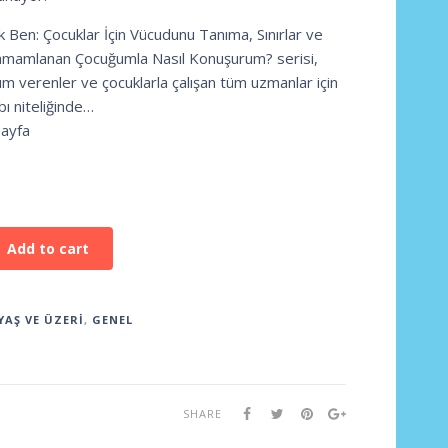
k Ben: Çocuklar İçin Vücudunu Tanıma, Sınırlar ve
tamamlanan Çocuğumla Nasıl Konuşurum? serisi,
m verenler ve çocuklarla çalışan tüm uzmanlar için
bı niteliğinde…
Sayfa
Add to cart
YAŞ VE ÜZERI
,
GENEL
SHARE