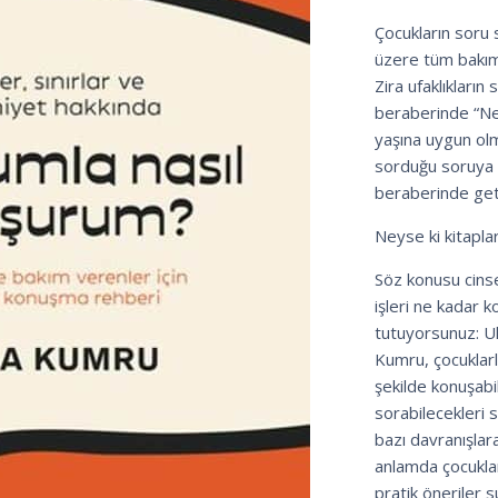
Çocukların soru
üzere tüm bakım 
Zira ufaklıkları
beraberinde “N
yaşına uygun ol
sorduğu soruya 
beraberinde geti
Neyse ki kitapla
Söz konusu cinse
işleri ne kadar ko
tutuyorsunuz: Ul
Kumru, çocuklarl
şekilde konuşabil
sorabilecekleri s
bazı davranışlara
anlamda çocuklarl
pratik öneriler 