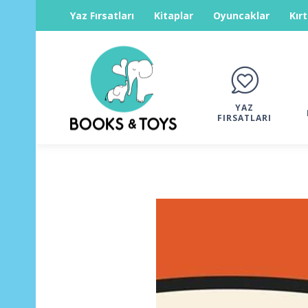
Yaz Fırsatları
Kitaplar
Oyuncaklar
Kır
YAZ
FIRSATLARI