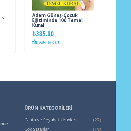
Adem Güneş-Çocuk
cs
Eğitiminde 100 Temel
Kural
₺
385.00
Add to cart
ÜRÜN KATEGORILERI
Çanta ve Seyahat Ürünleri
(27)
ence
Çok Satanlar
(19)