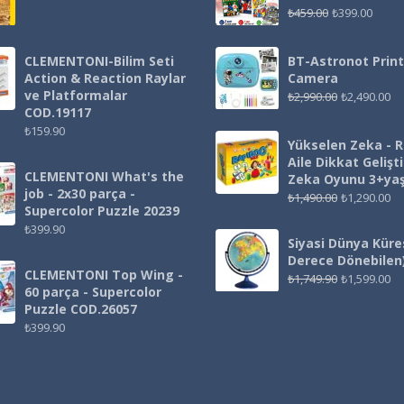
₺
459.00
₺
399.00
CLEMENTONI-Bilim Seti
BT-Astronot Print
Action & Reaction Raylar
Camera
ve Platformalar
₺
2,990.00
₺
2,490.00
COD.19117
₺
159.90
Yükselen Zeka - 
Aile Dikkat Gelişt
CLEMENTONI What's the
Zeka Oyunu 3+ya
job - 2x30 parça -
₺
1,490.00
₺
1,290.00
Supercolor Puzzle 20239
₺
399.90
Siyasi Dünya Küre
Derece Dönebilen
CLEMENTONI Top Wing -
₺
1,749.90
₺
1,599.00
60 parça - Supercolor
Puzzle COD.26057
₺
399.90