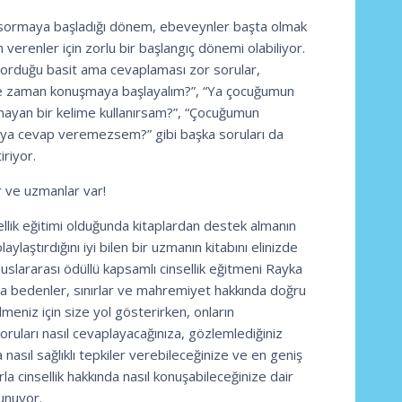
 sormaya başladığı dönem, ebeveynler başta olmak
verenler için zorlu bir başlangıç dönemi olabiliyor.
n sorduğu basit ama cevaplaması zor sorular,
e zaman konuşmaya başlayalım?”, “Ya çocuğumun
mayan bir kelime kullanırsam?”, “Çocuğumun
ya cevap veremezsem?” gibi başka soruları da
riyor.
r ve uzmanlar var!
llik eğitimi olduğunda kitaplardan destek almanın
laylaştırdığını iyi bilen bir uzmanın kitabını elinizde
uslararası ödüllü kapsamlı cinsellik eğitmeni Rayka
a bedenler, sınırlar ve mahremiyet hakkında doğru
meniz için size yol gösterirken, onların
oruları nasıl cevaplayacağınıza, gözlemlediğiniz
 nasıl sağlıklı tepkiler verebileceğinize ve en geniş
a cinsellik hakkında nasıl konuşabileceğinize dair
sunuyor.