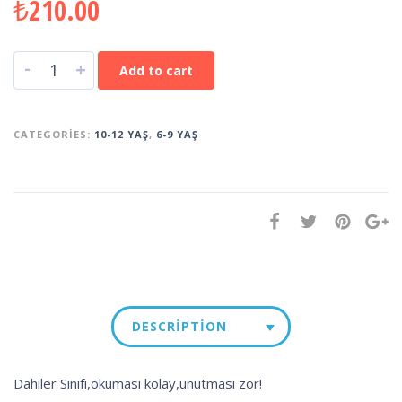
₺
210.00
-
+
Add to cart
CATEGORIES:
10-12 YAŞ
,
6-9 YAŞ
DESCRIPTION
Dahiler Sınıfı,okuması kolay,unutması zor!