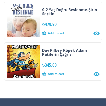
0-2 Yaş Doğru Beslenme-Şirin
Seçkin
₺
479.90
Add to cart
Dav Pilkey-Köpek Adam
Patilerin Çağrısı
₺
345.00
Add to cart