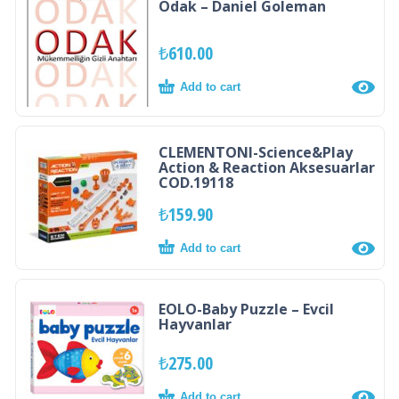
Odak – Daniel Goleman
₺
610.00
Add to cart
CLEMENTONI-Science&Play
Action & Reaction Aksesuarlar
COD.19118
₺
159.90
Add to cart
EOLO-Baby Puzzle – Evcil
Hayvanlar
₺
275.00
Add to cart