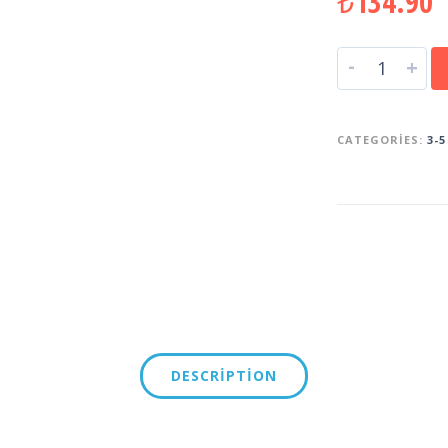
₺
134.90
-
+
CATEGORIES:
3-5
DESCRIPTION