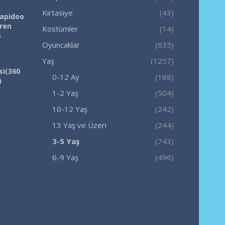
Kırtasiye
(43)
Rapidoo
iren
Kostümler
(14)
ş
Oyuncaklar
(635)
Yaş
(1257)
si(360
0-12 Ay
(168)
)
1-2 Yaş
(504)
10-12 Yaş
(242)
13 Yaş ve Üzeri
(244)
3-5 Yaş
(743)
6-9 Yaş
(496)