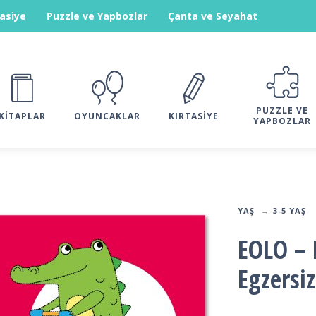
tasiye
Puzzle ve Yapbozlar
Çanta ve Seyahat
PUZZLE VE
KITAPLAR
OYUNCAKLAR
KIRTASIYE
YAPBOZLAR
YAŞ
3-5 YAŞ
EOLO – 
Egzersiz