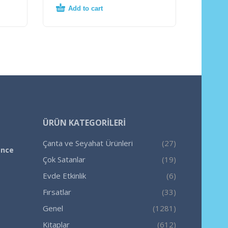
Add to cart
ÜRÜN KATEGORILERI
Çanta ve Seyahat Ürünleri
(27)
ence
Çok Satanlar
(19)
Evde Etkinlik
(6)
Fırsatlar
(33)
Genel
(1281)
Kitaplar
(612)