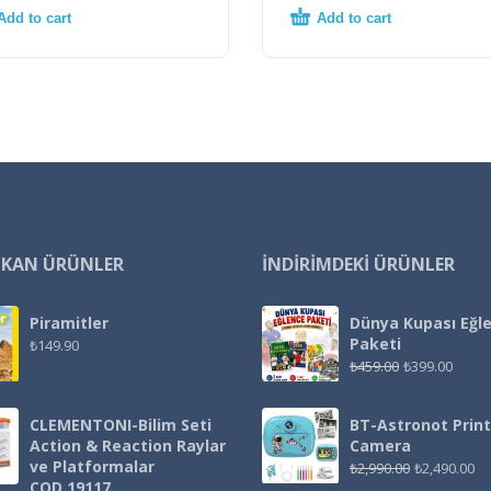
Add to cart
Add to cart
IKAN ÜRÜNLER
İNDIRIMDEKI ÜRÜNLER
Piramitler
Dünya Kupası Eğl
Paketi
₺
149.90
₺
459.00
₺
399.00
CLEMENTONI-Bilim Seti
BT-Astronot Print
Action & Reaction Raylar
Camera
ve Platformalar
₺
2,990.00
₺
2,490.00
COD.19117