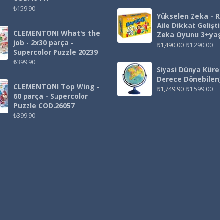
₺
159.90
Yükselen Zeka - 
Aile Dikkat Gelişt
CLEMENTONI What's the
Zeka Oyunu 3+ya
job - 2x30 parça -
₺
1,490.00
₺
1,290.00
Supercolor Puzzle 20239
₺
399.90
Siyasi Dünya Küre
Derece Dönebilen
CLEMENTONI Top Wing -
₺
1,749.90
₺
1,599.00
60 parça - Supercolor
Puzzle COD.26057
₺
399.90