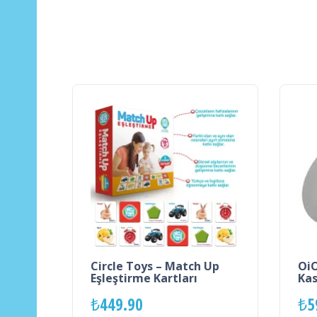
Circle Toys – Match Up
OiO
Eşleştirme Kartları
Kas
₺
449.90
₺
5