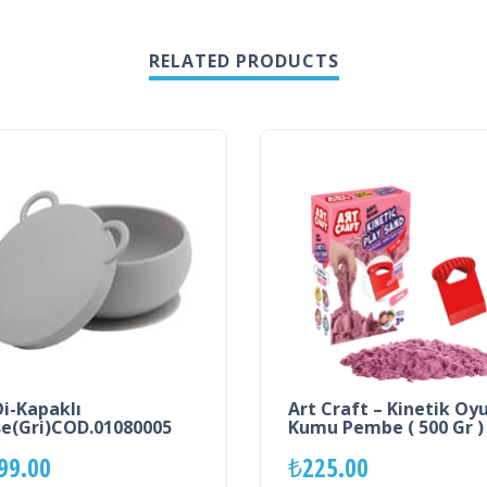
RELATED PRODUCTS
i-Kapaklı
Art Craft – Kinetik Oy
e(Gri)COD.01080005
Kumu Pembe ( 500 Gr )
99.00
₺
225.00