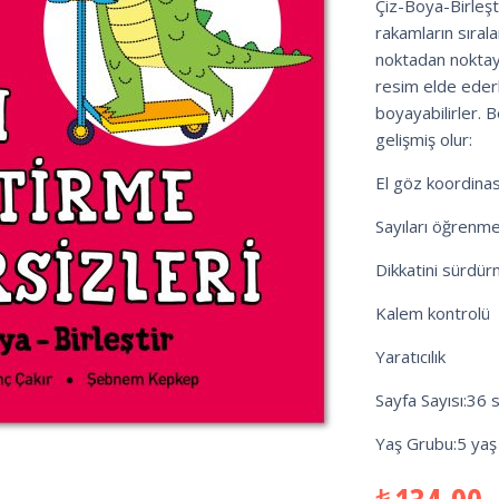
Çiz-Boya-Birleşti
rakamların sıral
noktadan noktaya
resim elde ederle
boyayabilirler. B
gelişmiş olur:
El göz koordina
Sayıları öğrenm
Dikkatini sürdü
Kalem kontrolü
Yaratıcılık
Sayfa Sayısı:36 
Yaş Grubu:5 yaş