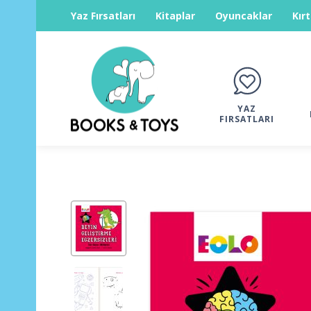
Yaz Fırsatları
Kitaplar
Oyuncaklar
Kır
YAZ
FIRSATLARI