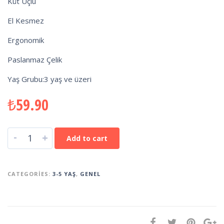
Küt Uçlu
El Kesmez
Ergonomik
Paslanmaz Çelik
Yaş Grubu:3 yaş ve üzeri
₺
59.90
-
+
Add to cart
CATEGORIES:
3-5 YAŞ
,
GENEL