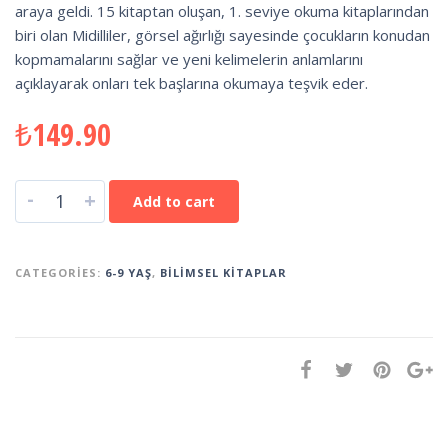
araya geldi. 15 kitaptan oluşan, 1. seviye okuma kitaplarından
biri olan Midilliler, görsel ağırlığı sayesinde çocukların konudan
kopmamalarını sağlar ve yeni kelimelerin anlamlarını
açıklayarak onları tek başlarına okumaya teşvik eder.
₺
149.90
-
+
Add to cart
CATEGORIES:
6-9 YAŞ
,
BILIMSEL KITAPLAR