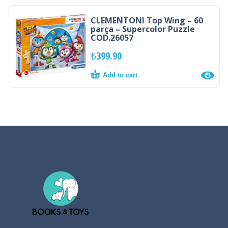
CLEMENTONI Top Wing – 60
parça – Supercolor Puzzle
COD.26057
₺
399.90
Add to cart