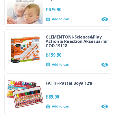
₺
479.90
Add to cart
CLEMENTONI-Science&Play
Action & Reaction Aksesuarlar
COD.19118
₺
159.90
Add to cart
FATİH-Pastel Boya 12’li
₺
89.90
Add to cart