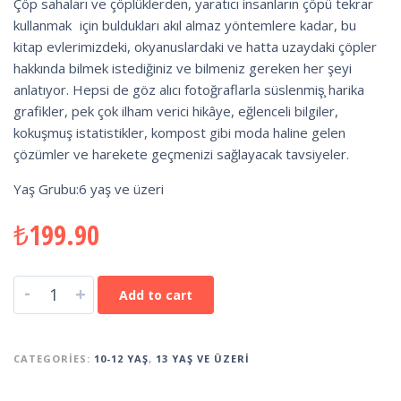
Çöp sahaları ve çöplüklerden, yaratıcı insanların çöpü tekrar
kullanmak için buldukları akıl almaz yöntemlere kadar, bu
kitap evlerimizdeki, okyanuslardaki ve hatta uzaydaki çöpler
hakkında bilmek istediğiniz ve bilmeniz gereken her şeyi
anlatıyor. Hepsi de göz alıcı fotoğraflarla süslenmiş̧ harika
grafikler, pek çok ilham verici hikâye, eğlenceli bilgiler,
kokuşmuş istatistikler, kompost gibi moda haline gelen
çözümler ve harekete geçmenizi sağlayacak tavsiyeler.
Yaş Grubu:6 yaş ve üzeri
₺
199.90
-
+
Add to cart
CATEGORIES:
10-12 YAŞ
,
13 YAŞ VE ÜZERI