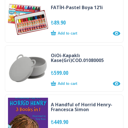
FATİH-Pastel Boya 12’li
₺
89.90
Add to cart
OiOi-Kapaklı
Kase(Gri)COD.01080005
₺
599.00
Add to cart
A Handful of Horrid Henry-
Francesca Simon
₺
449.90