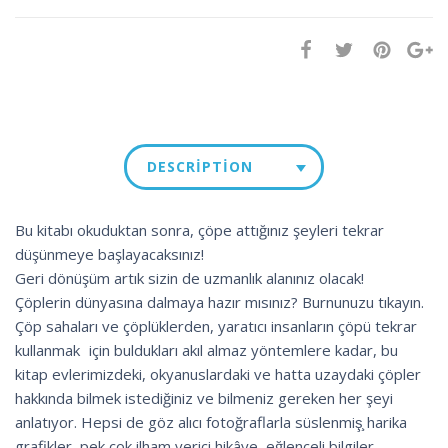
DESCRIPTION
Bu kitabı okuduktan sonra, çöpe attığınız şeyleri tekrar
düşünmeye başlayacaksınız!
Geri dönüşüm artık sizin de uzmanlık alanınız olacak!
Çöplerin dünyasına dalmaya hazır mısınız? Burnunuzu tıkayın.
Çöp sahaları ve çöplüklerden, yaratıcı insanların çöpü tekrar
kullanmak için buldukları akıl almaz yöntemlere kadar, bu
kitap evlerimizdeki, okyanuslardaki ve hatta uzaydaki çöpler
hakkında bilmek istediğiniz ve bilmeniz gereken her şeyi
anlatıyor. Hepsi de göz alıcı fotoğraflarla süslenmiş̧ harika
grafikler, pek çok ilham verici hikâye, eğlenceli bilgiler,