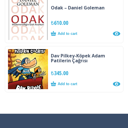
Odak – Daniel Goleman
₺
610.00
Add to cart
Dav Pilkey-Köpek Adam
Patilerin Çağrısı
₺
345.00
Add to cart