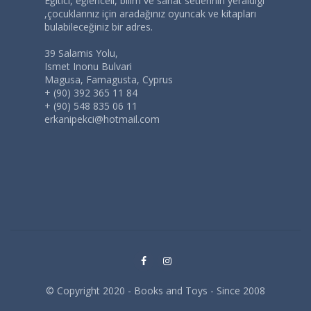
Eğitici, eğlenceli, bilim ve sanat setlerinin yeraldigi
,çocuklarınız için aradağınız oyuncak ve kitapları
bulabileceğiniz bir adres.
39 Salamis Yolu,
Ismet Inonu Bulvari
Magusa, Famagusta, Cyprus
+ (90) 392 365 11 84
+ (90) 548 835 06 11
erkanipekci@hotmail.com
© Copyright 2020 - Books and Toys - Since 2008