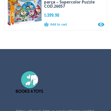
parça – Supercolor Puzzle
COD.26057
₺
399.90
Add to cart