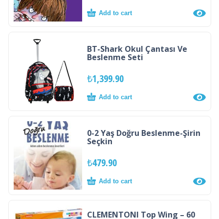
Add to cart
BT-Shark Okul Çantası Ve
Beslenme Seti
₺
1,399.90
Add to cart
0-2 Yaş Doğru Beslenme-Şirin
Seçkin
₺
479.90
Add to cart
CLEMENTONI Top Wing – 60