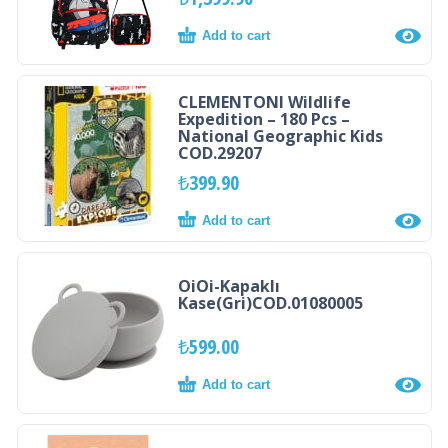
Add to cart
CLEMENTONI Wildlife
Expedition – 180 Pcs –
National Geographic Kids
COD.29207
₺
399.90
Add to cart
OiOi-Kapaklı
Kase(Gri)COD.01080005
₺
599.00
Add to cart