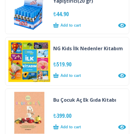
Yapıştırıcı(20 gr)
₺
44.90
Add to cart
NG Kids İlk Nedenler Kitabım
₺
519.90
Add to cart
Bu Çocuk Aç Ek Gıda Kitabı
₺
399.00
Add to cart