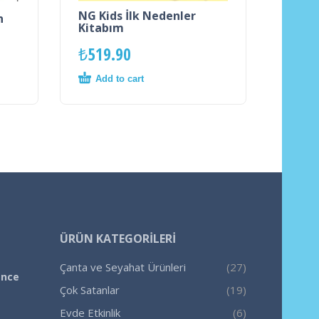
NG Kids İlk Nedenler
n
Kitabım
₺
519.90
Add to cart
ÜRÜN KATEGORILERI
Çanta ve Seyahat Ürünleri
(27)
ence
Çok Satanlar
(19)
Evde Etkinlik
(6)