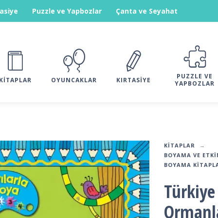
tasiye
Puzzle ve Yapbozlar
Çanta ve Seyahat
PUZZLE VE
KITAPLAR
OYUNCAKLAR
KIRTASIYE
YAPBOZLAR
KITAPLAR
BOYAMA VE ETKI
BOYAMA KITAPL
Türkiye 
Ormanla