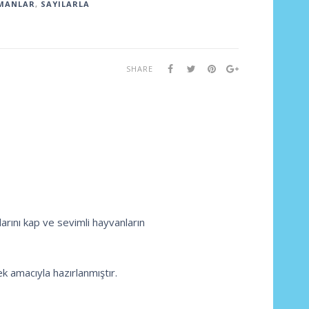
MANLAR
,
SAYILARLA
SHARE
rını kap ve sevimli hayvanların
ek amacıyla hazırlanmıştır.