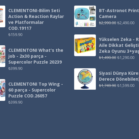
CLEMENTONI-Bilim Seti
BT-Astronot Print
Action & Reaction Raylar
Camera
ve Platformalar
₺
2,990.00
₺
2,490.00
COD.19117
₺
159.90
Yükselen Zeka - 
Aile Dikkat Gelişt
CLEMENTONI What's the
Zeka Oyunu 3+ya
job - 2x30 parça -
₺
1,490.00
₺
1,290.00
Supercolor Puzzle 20239
₺
399.90
Siyasi Dünya Küre
Derece Dönebilen
CLEMENTONI Top Wing -
₺
1,749.90
₺
1,599.00
60 parça - Supercolor
Puzzle COD.26057
₺
399.90