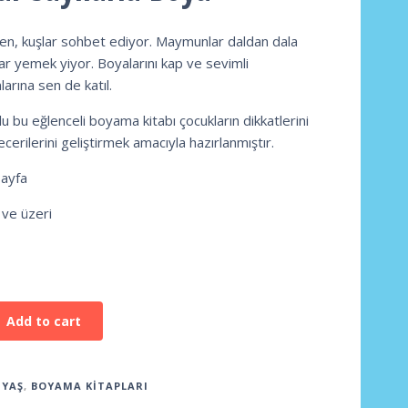
en, kuşlar sohbet ediyor. Maymunlar daldan dala
lar yemek yiyor. Boyalarını kap ve sevimli
arına sen de katıl.
u bu eğlenceli boyama kitabı çocukların dikkatlerini
erilerini geliştirmek amacıyla hazırlanmıştır.
Sayfa
 ve üzeri
Add to cart
 YAŞ
,
BOYAMA KITAPLARI