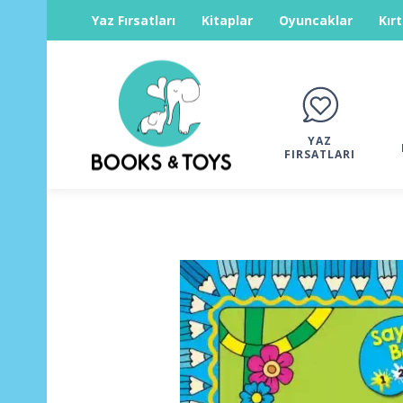
Yaz Fırsatları
Kitaplar
Oyuncaklar
Kır
YAZ
FIRSATLARI