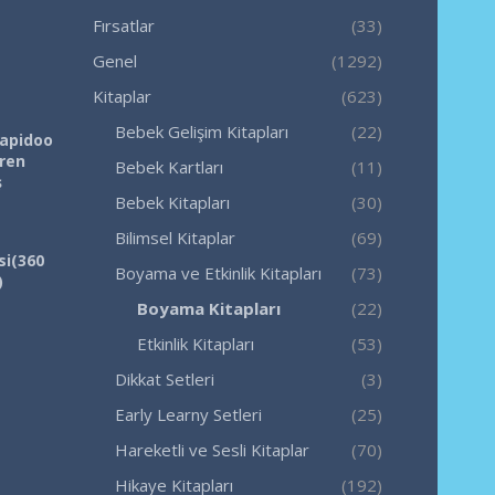
Fırsatlar
(33)
Genel
(1292)
Kitaplar
(623)
Bebek Gelişim Kitapları
(22)
Rapidoo
iren
Bebek Kartları
(11)
ş
Bebek Kitapları
(30)
Bilimsel Kitaplar
(69)
si(360
Boyama ve Etkinlik Kitapları
(73)
)
Boyama Kitapları
(22)
Etkinlik Kitapları
(53)
Dikkat Setleri
(3)
Early Learny Setleri
(25)
Hareketli ve Sesli Kitaplar
(70)
Hikaye Kitapları
(192)