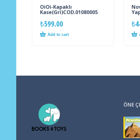
OiOi-Kapaklı
Nov
Kase(Gri)COD.01080005
Yap
₺
599.00
₺
4
Add to cart
ÖNE Ç