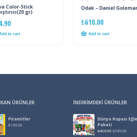
a Color-Stick
Odak – Daniel Golema
ıştırıcı(20 gr)
₺
610.00
4.90
Add to cart
Add to cart
IKAN ÜRÜNLER
İNDIRIMDEKI ÜRÜNLER
Piramitler
Dünya Kupası Eğl
Paketi
₺
149.90
₺
459.00
₺
399.00