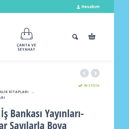
Hesabım
ÇANTA VE
SEYAHAT
IN STOCK
NLIK KITAPLARI
ARI
İş Bankası Yayınları-
r Sayılarla Boya