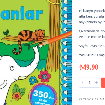
Fil banyo yapark
atlarken, zürafa
hayvanların oyunl
Çıkartmalarla dol
ve ince motor bec
Sayfa Sayısı:16 
Yaş Grubu:3 yaş
₺
49.90
-
+
CATEGORIES:
3-5