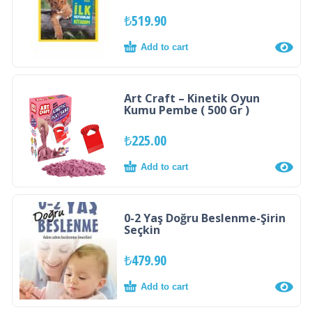
₺
519.90
Add to cart
Art Craft – Kinetik Oyun
Kumu Pembe ( 500 Gr )
₺
225.00
Add to cart
0-2 Yaş Doğru Beslenme-Şirin
Seçkin
₺
479.90
Add to cart