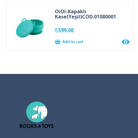
OiOi-Kapaklı
Kase(Yeşil)COD.01080001
₺
599.00
Add to cart