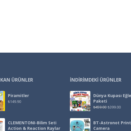
IKAN ÜRÜNLER
İNDIRIMDEKI ÜRÜNLER
Piramitler
Dünya Kupası Eğl
Paketi
₺
149.90
₺
459.00
₺
399.00
CLEMENTONI-Bilim Seti
BT-Astronot Print
Action & Reaction Raylar
Camera