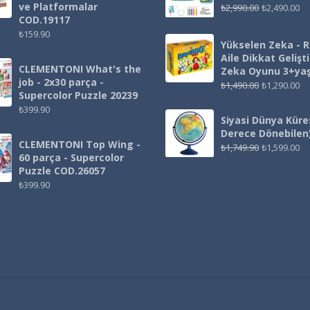
ve Platformalar
₺
2,990.00
₺
2,490.00
COD.19117
₺
159.90
Yükselen Zeka - 
Aile Dikkat Gelişt
CLEMENTONI What's the
Zeka Oyunu 3+ya
job - 2x30 parça -
₺
1,490.00
₺
1,290.00
Supercolor Puzzle 20239
₺
399.90
Siyasi Dünya Küre
Derece Dönebilen
CLEMENTONI Top Wing -
₺
1,749.90
₺
1,599.00
60 parça - Supercolor
Puzzle COD.26057
₺
399.90