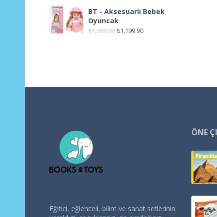
BT - Aksesuarlı Bebek
Oyuncak
₺
1,399.90
₺
1,199.90
ÖNE Ç
Eğitici, eğlenceli, bilim ve sanat setlerinin