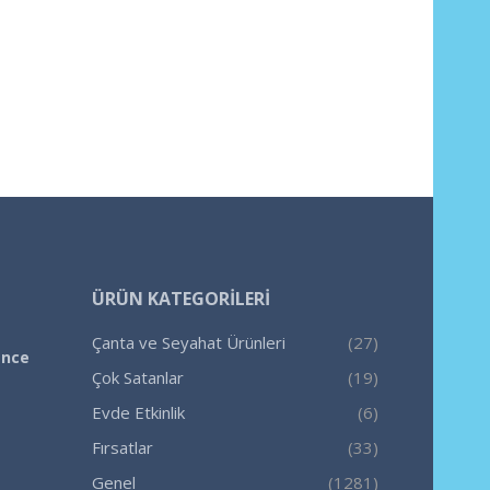
ÜRÜN KATEGORILERI
Çanta ve Seyahat Ürünleri
(27)
ence
Çok Satanlar
(19)
Evde Etkinlik
(6)
Fırsatlar
(33)
Genel
(1281)