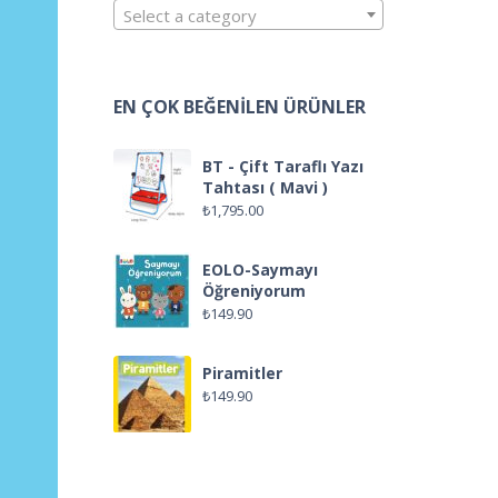
Select a category
EN ÇOK BEĞENILEN ÜRÜNLER
BT - Çift Taraflı Yazı
Tahtası ( Mavi )
₺
1,795.00
EOLO-Saymayı
Öğreniyorum
₺
149.90
Piramitler
₺
149.90