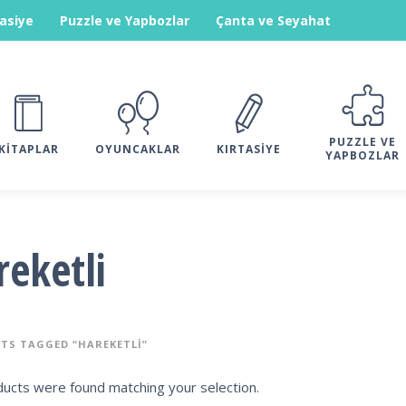
tasiye
Puzzle ve Yapbozlar
Çanta ve Seyahat
PUZZLE VE
KITAPLAR
OYUNCAKLAR
KIRTASIYE
YAPBOZLAR
reketli
TS TAGGED “HAREKETLI”
ucts were found matching your selection.