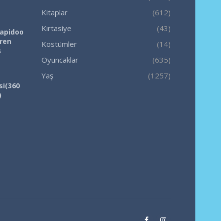
Kitaplar
(612)
Kırtasiye
(43)
Rapidoo
iren
Kostümler
(14)
ş
Oyuncaklar
(635)
Yaş
(1257)
si(360
)