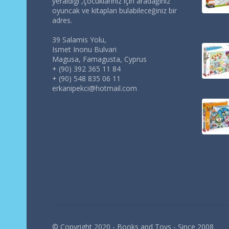
yeraldigi ,çocuklarınız için aradağınız
oyuncak ve kitapları bulabileceğiniz bir
adres.
39 Salamis Yolu,
Ismet Inonu Bulvari
Magusa, Famagusta, Cyprus
+ (90) 392 365 11 84
+ (90) 548 835 06 11
erkanipekci@hotmail.com
© Copyright 2020 - Books and Toys - Since 2008