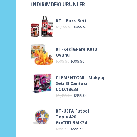
İNDIRIMDEKI ÜRÜNLER
BT - Boks Seti
₺
1,199.90
₺
899.90
BT-Kedi&Fare Kutu
Oyunu
₺
599.90
₺
399.90
CLEMENTONI - Makyaj
Seti El Çantası
COD.18633
₺
1,499.00
₺
999.00
BT-UEFA Futbol
Topu(420
Gr)COD.BMK24
₺
699.90
₺
599.90