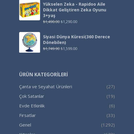
Yükselen Zeka - Rapidoo Aile
Dikkat Geliştiren Zeka Oyunu
3+yaş
₺
1,490.00
₺
1,290.00
Siyasi Dünya Küresi(360 Derece
Dönebilen)
₺
1,749.90
₺
1,599.00
ÜRÜN KATEGORILERI
Çanta ve Seyahat Ürünleri
(27)
Çok Satanlar
(19)
Evde Etkinlik
(6)
Fırsatlar
(33)
Genel
(1292)