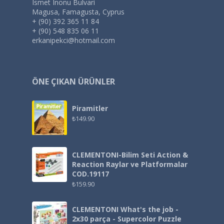
Ismet Inonu Bulvari
Magusa, Famagusta, Cyprus
+ (90) 392 365 11 84
+ (90) 548 835 06 11
erkanipekci@hotmail.com
ÖNE ÇIKAN ÜRÜNLER
Piramitler
₺
149.90
CLEMENTONI-Bilim Seti Action &
Reaction Raylar ve Platformalar
COD.19117
₺
159.90
CLEMENTONI What's the job -
2x30 parça - Supercolor Puzzle