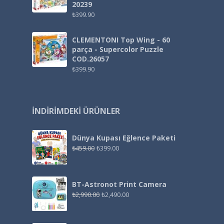
20239
₺
399.90
CLEMENTONI Top Wing - 60
parça - Supercolor Puzzle
COD.26057
₺
399.90
İNDIRIMDEKI ÜRÜNLER
Dünya Kupası Eğlence Paketi
₺
459.00
₺
399.00
BT-Astronot Print Camera
₺
2,990.00
₺
2,490.00