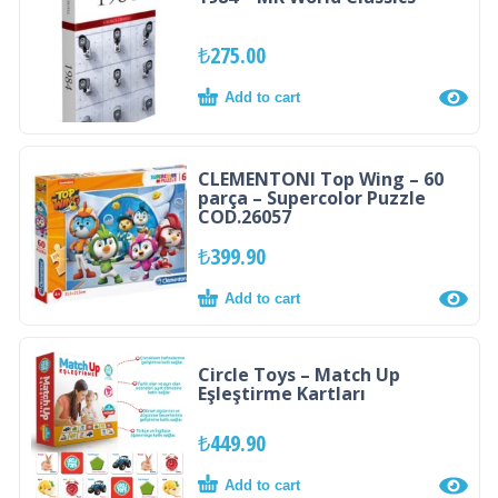
₺
275.00
Add to cart
CLEMENTONI Top Wing – 60
parça – Supercolor Puzzle
COD.26057
₺
399.90
Add to cart
Circle Toys – Match Up
Eşleştirme Kartları
₺
449.90
Add to cart