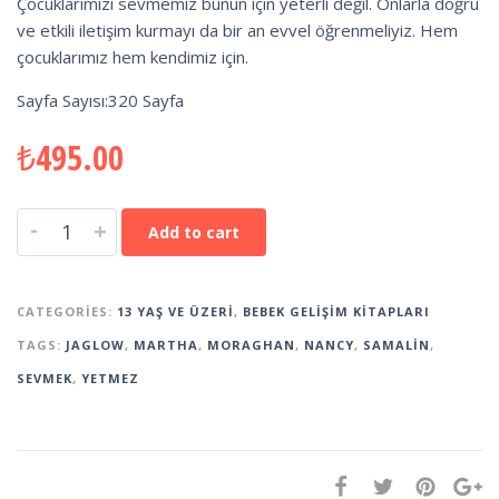
Çocuklarımızı sevmemiz bunun için yeterli değil. Onlarla doğru
ve etkili iletişim kurmayı da bir an evvel öğrenmeliyiz. Hem
çocuklarımız hem kendimiz için.
Sayfa Sayısı:320 Sayfa
₺
495.00
-
+
Add to cart
CATEGORIES:
13 YAŞ VE ÜZERI
,
BEBEK GELIŞIM KITAPLARI
TAGS:
JAGLOW
,
MARTHA
,
MORAGHAN
,
NANCY
,
SAMALIN
,
SEVMEK
,
YETMEZ