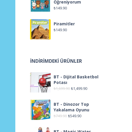
Öğreniyorum
₺
149.90
Piramitler
₺
149.90
İNDIRIMDEKI ÜRÜNLER
BT - Dijital Basketbol
Potası
₺
1,699.90
₺
1,499.90
BT - Dinozor Top
Yakalama Oyunu
₺
749.90
₺
549.90
BT - Magic Water