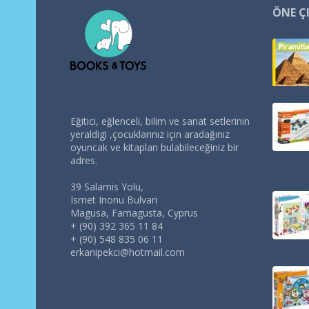
ÖNE Ç
Eğitici, eğlenceli, bilim ve sanat setlerinin
yeraldigi ,çocuklarınız için aradağınız
oyuncak ve kitapları bulabileceğiniz bir
adres.
39 Salamis Yolu,
Ismet Inonu Bulvari
Magusa, Famagusta, Cyprus
+ (90) 392 365 11 84
+ (90) 548 835 06 11
erkanipekci@hotmail.com