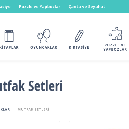
tasiye
Puzzle ve Yapbozlar
Çanta ve Seyahat
PUZZLE VE
KITAPLAR
OYUNCAKLAR
KIRTASIYE
YAPBOZLAR
tfak Setleri
KLAR
MUTFAK SETLERI