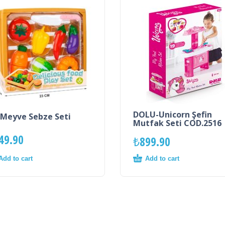
DOLU-Unicorn Şefin
Meyve Sebze Seti
Mutfak Seti COD.2516
49.90
₺
899.90
Add to cart
Add to cart