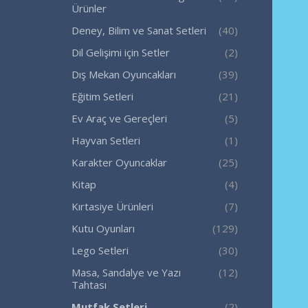
Ürünler
Deney, Bilim ve Sanat Setleri
(40)
Dil Gelişimi için Setler
(2)
Dış Mekan Oyuncakları
(39)
Eğitim Setleri
(21)
Ev Araç ve Gereçleri
(5)
Hayvan Setleri
(1)
Karakter Oyuncaklar
(25)
Kitap
(4)
Kırtasiye Ürünleri
(7)
Kutu Oyunları
(129)
Lego Setleri
(30)
Masa, Sandalye ve Yazı
(12)
Tahtası
Mutfak Setleri
(2)