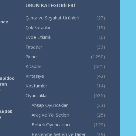
ÜRÜN KATEGORILERI
Çanta ve Seyahat Ürünleri
(27)
ence
Çok Satanlar
(19)
Evde Etkinlik
(6)
Fırsatlar
(33)
Genel
(1290)
Kitaplar
(621)
Kırtasiye
(43)
Rapidoo
iren
Kostümler
(14)
ş
Oyuncaklar
(635)
Ahşap Oyuncaklar
(33)
si(360
Araç ve Yol Setleri
(25)
)
Bebek Oyuncakları
(129)
Beslenme Setleri ve Diğer
(39)