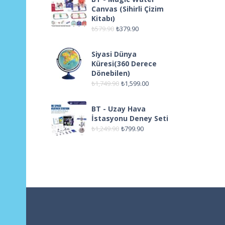
Canvas (Sihirli Çizim
Kitabı)
₺
579.90
₺
379.90
Siyasi Dünya
Küresi(360 Derece
Dönebilen)
₺
1,749.90
₺
1,599.00
BT - Uzay Hava
İstasyonu Deney Seti
₺
1,249.90
₺
799.90