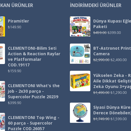
IKAN ÜRÜNLER
İNDIRIMDEKI ÜRÜNLER
Piramitler
Dünya Kupası Eğl
Paketi
₺
149.90
₺
459.00
₺
399.00
CLEMENTONI-Bilim Seti
BT-Astronot Print
Action & Reaction Raylar
Camera
ve Platformalar
₺
2,990.00
₺
2,490.00
COD.19117
₺
159.90
Yükselen Zeka - 
Aile Dikkat Gelişt
CLEMENTONI What's the
Zeka Oyunu 3+ya
job - 2x30 parça -
₺
1,490.00
₺
1,290.00
Supercolor Puzzle 20239
₺
399.90
Siyasi Dünya Küre
Derece Dönebilen
CLEMENTONI Top Wing -
₺
1,749.90
₺
1,599.00
60 parça - Supercolor
Puzzle COD.26057