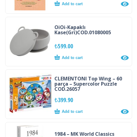
Add to cart
OiOi-Kapaklı
Kase(Gri)COD.01080005
₺
599.00
Add to cart
CLEMENTONI Top Wing – 60
parça – Supercolor Puzzle
COD.26057
₺
399.90
Add to cart
1984 – MK World Classics