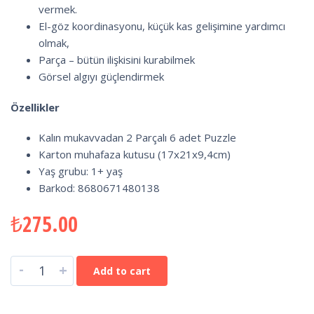
vermek.
El-göz koordinasyonu, küçük kas gelişimine yardımcı
olmak,
Parça – bütün ilişkisini kurabilmek
Görsel algıyı güçlendirmek
Özellikler
Kalın mukavvadan 2 Parçalı 6 adet Puzzle
Karton muhafaza kutusu (17x21x9,4cm)
Yaş grubu: 1+ yaş
Barkod: 8680671480138
₺
275.00
-
+
Add to cart