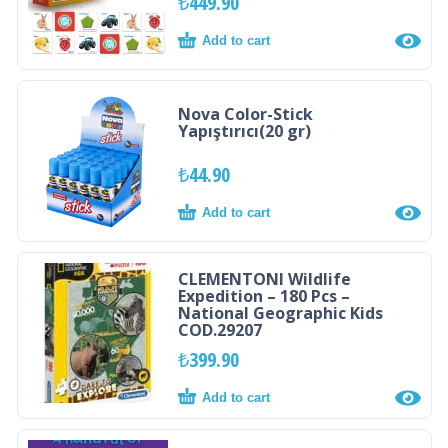
₺
449.90
Add to cart
Nova Color-Stick
Yapıştırıcı(20 gr)
₺
44.90
Add to cart
CLEMENTONI Wildlife
Expedition – 180 Pcs –
National Geographic Kids
COD.29207
₺
399.90
Add to cart